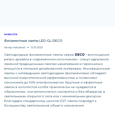
НОВОСТИ
Филаментные лампы LED-GL-DECO
Автор
industsvet
12.01.2023
Светодиодные филаментные лампы серии
DECO
– воплощение
ретро-дизайна в современном исполнении – станут идеальной
заменой традиционным лампам накаливания и гармонично
впишутся в стильные дизайнерские интерьеры. Инновационные
лампы с нитевидными светодиодами (филаментами) обладают
высокой энергетической эффективностью и позволяют
сэкономить до 90% электроэнергии. Крупные и эффектные
лампы в золотистой колбе практически не нуждаются в
обрамлении, они великолепно смотрятся и без абажуров, в
светильниках открытого типа или с минимальным декором.
Благодаря стандартному цоколю Е27, лампы подойдут к
большинству светильников общего назначения.