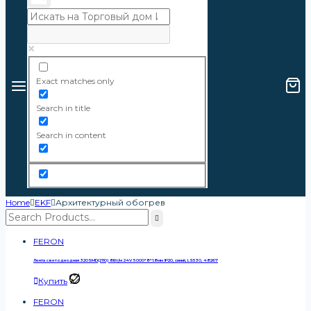
Exact matches only
Search in title
Search in content
Home
EKF
Архитектурный обогрев
FERON
Лента светодиодная 320SMD(2110) 8Вт/м 24V 5000*8*1.8мм IP20, синий, LS530, 48267
Купить
FERON