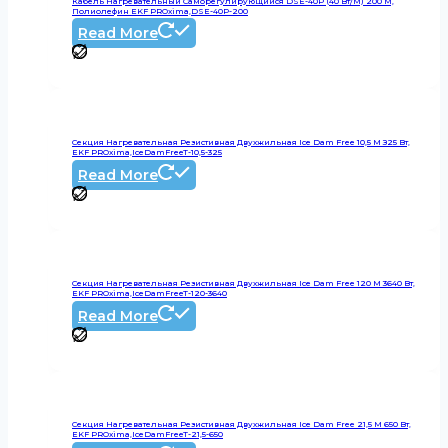
Кабель Нагревательный Саморегулирующийся DSE-40P (40 Вт/м) 200 М,
Полиолефин EKF PROxima,DSE-40P-200
Read More
Секция Нагревательная Резистивная Двухжильная Ice Dam Free 10,5 М З25 Вт,
EKF PROxima,IceDamFreeT-10,5-325
Read More
Секция Нагревательная Резистивная Двухжильная Ice Dam Free 120 М 3640 Вт,
EKF PROxima,IceDamFreeT-120-3640
Read More
Секция Нагревательная Резистивная Двухжильная Ice Dam Free 21,5 М 650 Вт,
EKF PROxima,IceDamFreeT-21,5-650