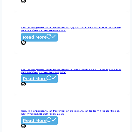
Секция Нагревательная Резистивная Двухжильная Ice Dam Free 90 М 2730 Вт,
EKF PROxima,IceDamFreeT-90-2730
Read More
Секция Нагревательная Резистивная Одножильная Ice Dam Free 14,5 М 300 Вт,
EKF PROxima,IceDamFreeS-14,5-300
Read More
Секция Нагревательная Резистивная Одножильная Ice Dam Free 25 М 515 Вт,
EKF PROxima,IceDamFreeS-25-515
Read More