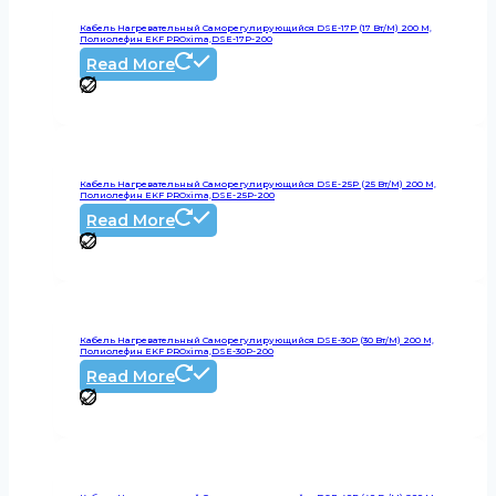
Кабель Нагревательный Саморегулирующийся DSE-17P (17 Вт/м) 200 М,
Полиолефин EKF PROxima,DSE-17P-200
Read More
Кабель Нагревательный Саморегулирующийся DSE-25P (25 Вт/м) 200 М,
Полиолефин EKF PROxima,DSE-25P-200
Read More
Кабель Нагревательный Саморегулирующийся DSE-30P (30 Вт/м) 200 М,
Полиолефин EKF PROxima,DSE-30P-200
Read More