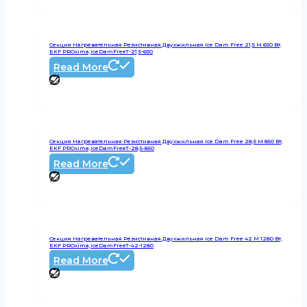
Секция Нагревательная Резистивная Двухжильная Ice Dam Free 21,5 М 650 Вт,
EKF PROxima,IceDamFreeT-21,5-650
Read More
Секция Нагревательная Резистивная Двухжильная Ice Dam Free 28,5 М 850 Вт,
EKF PROxima,IceDamFreeT-28,5-850
Read More
Секция Нагревательная Резистивная Двухжильная Ice Dam Free 42 М 1280 Вт,
EKF PROxima,IceDamFreeT-42-1280
Read More