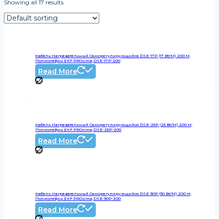
Showing all 17 results
Кабель Нагревательный Саморегулирующийся DSE-17P (17 Вт/м) 200 М,
Полиолефин EKF PROxima,DSE-17P-200
Read More
Кабель Нагревательный Саморегулирующийся DSE-25P (25 Вт/м) 200 М,
Полиолефин EKF PROxima,DSE-25P-200
Read More
Кабель Нагревательный Саморегулирующийся DSE-30P (30 Вт/м) 200 М,
Полиолефин EKF PROxima,DSE-30P-200
Read More