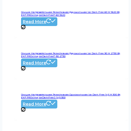
Секция Нагревательная Резистивная Двухжильная Ice Dam Free 60 М 1820 Вт,
EKF PROxima,IceDamFreeT-60-1820
Read More
Секция Нагревательная Резистивная Двухжильная Ice Dam Free 90 М 2730 Вт,
EKF PROxima,IceDamFreeT-90-2730
Read More
Секция Нагревательная Резистивная Одножильная Ice Dam Free 14,5 М 300 Вт,
EKF PROxima,IceDamFreeS-14,5-300
Read More