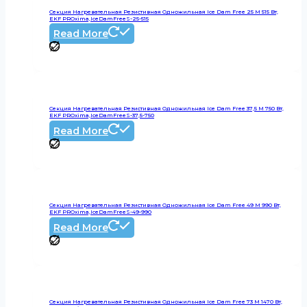
Секция Нагревательная Резистивная Одножильная Ice Dam Free 25 М 515 Вт,
EKF PROxima,IceDamFreeS-25-515
Read More
Секция Нагревательная Резистивная Одножильная Ice Dam Free 37,5 М 750 Вт,
EKF PROxima,IceDamFreeS-37,5-750
Read More
Секция Нагревательная Резистивная Одножильная Ice Dam Free 49 М 990 Вт,
EKF PROxima,IceDamFreeS-49-990
Read More
Секция Нагревательная Резистивная Одножильная Ice Dam Free 73 М 1470 Вт,