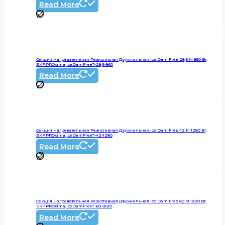
Read More
Секция Нагревательная Резистивная Двухжильная Ice Dam Free 28,5 М 850 Вт,
EKF PROxima,IceDamFreeT-28,5-850
Read More
Секция Нагревательная Резистивная Двухжильная Ice Dam Free 42 М 1280 Вт,
EKF PROxima,IceDamFreeT-42-1280
Read More
Секция Нагревательная Резистивная Двухжильная Ice Dam Free 60 М 1820 Вт,
EKF PROxima,IceDamFreeT-60-1820
Read More