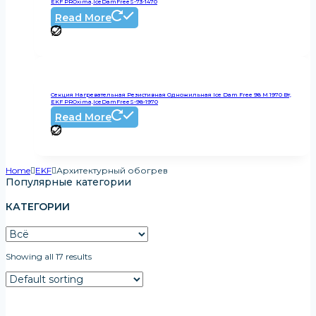
EKF PROxima,IceDamFreeS-73-1470
Read More
Секция Нагревательная Резистивная Одножильная Ice Dam Free 98 М 1970 Вт,
EKF PROxima,IceDamFreeS-98-1970
Read More
Home
EKF
Архитектурный обогрев
Популярные категории
КАТЕГОРИИ
Showing all 17 results