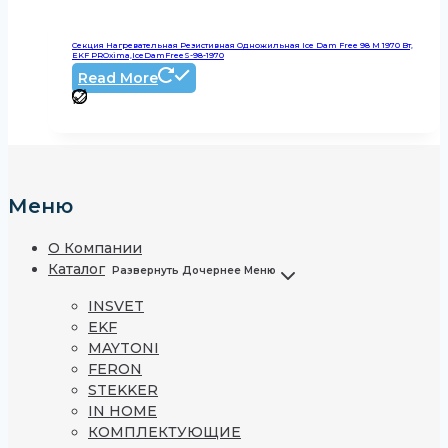
Секция Нагревательная Резистивная Одножильная Ice Dam Free 98 М 1970 Вт,
EKF PROxima,IceDamFreeS-98-1970
Read More
Меню
О Компании
Каталог
Развернуть Дочернее Меню
INSVET
EKF
MAYTONI
FERON
STEKKER
IN HOME
КОМПЛЕКТУЮЩИЕ