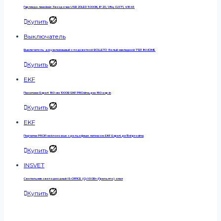
Гирлянда линейная Звездочки USB 20LED 5000K, IP 20, 1.8м, CL571, 41645
Купить
Выключатель
Выключатель двухклавишный с подсветкой BOLLETO белый накладной 7123 IN HOME
Купить
EKF
Пассатижи Expert 160 мм 1000В EKF PROxima, pas-160-exp-in
Купить
EKF
Перчатки PROFI нейлоновые с рельефным латексом EKF Expert, pe15nl-proxima
Купить
INSVET
Светильник светодиодный IS-OFFICE (G)-1-50Вт (Грильято) опал
Купить