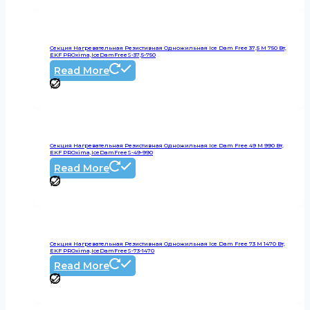
Секция Нагревательная Резистивная Одножильная Ice Dam Free 37,5 М 750 Вт,
EKF PROxima,IceDamFreeS-37,5-750
Read More
Секция Нагревательная Резистивная Одножильная Ice Dam Free 49 М 990 Вт,
EKF PROxima,IceDamFreeS-49-990
Read More
Секция Нагревательная Резистивная Одножильная Ice Dam Free 73 М 1470 Вт,
EKF PROxima,IceDamFreeS-73-1470
Read More