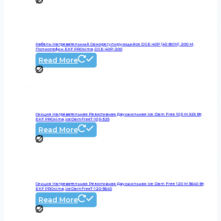
Кабель Нагревательный Саморегулирующийся DSE-40P (40 Вт/м) 200 М,
Полиолефин EKF PROxima,DSE-40P-200
Read More
Секция Нагревательная Резистивная Двухжильная Ice Dam Free 10,5 М З25 Вт,
EKF PROxima,IceDamFreeT-10,5-325
Read More
Секция Нагревательная Резистивная Двухжильная Ice Dam Free 120 М 3640 Вт,
EKF PROxima,IceDamFreeT-120-3640
Read More