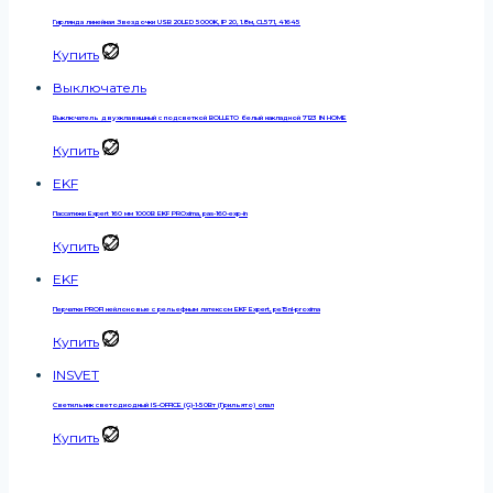
Гирлянда линейная Звездочки USB 20LED 5000K, IP 20, 1.8м, CL571, 41645
Купить
Выключатель
Выключатель двухклавишный с подсветкой BOLLETO белый накладной 7123 IN HOME
Купить
EKF
Пассатижи Expert 160 мм 1000В EKF PROxima, pas-160-exp-in
Купить
EKF
Перчатки PROFI нейлоновые с рельефным латексом EKF Expert, pe15nl-proxima
Купить
INSVET
Светильник светодиодный IS-OFFICE (G)-1-50Вт (Грильято) опал
Купить