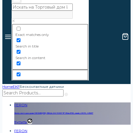
Exact matches only
Search in title
Search in content
Home
EKF
Бесконтактные датчики
FERON
Лента светодиодная 320SMD(2110) 8Вт/м 24V 5000*8*1.8мм IP20, синий, LS530, 48267
Купить
FERON