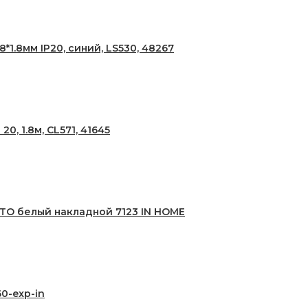
1.8мм IP20, синий, LS530, 48267
, 1.8м, CL571, 41645
TO белый накладной 7123 IN HOME
0-exp-in