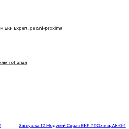
EKF Expert, pe15nl-proxima
ильято) опал
2
Заглушка 12 Модулей Серая EKF PROxima, Ak-0-1