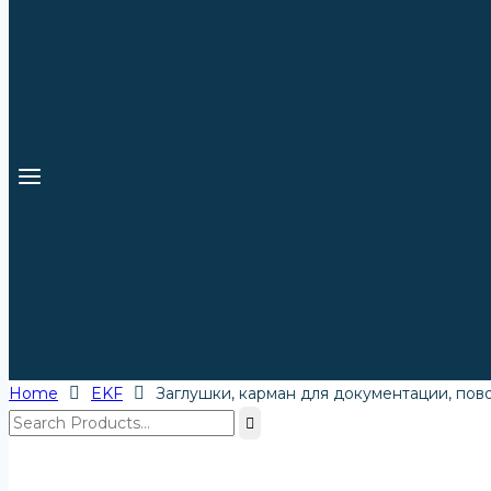
Home
EKF
Заглушки, карман для документации, пово