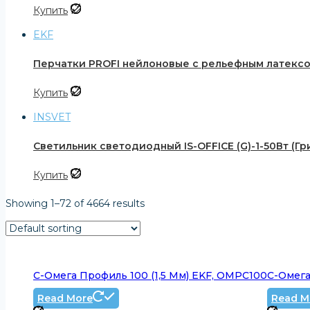
Купить
EKF
Перчатки PROFI нейлоновые с рельефным латексом 
Купить
INSVET
Светильник светодиодный IS-OFFICE (G)-1-50Вт (Гр
Купить
Showing 1–72 of 4664 results
C-Омега Профиль 100 (1,5 Мм) EKF, OMPC100
C-Омега
Read More
Read M