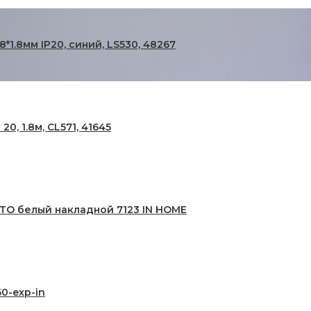
1.8мм IP20, синий, LS530, 48267
, 1.8м, CL571, 41645
TO белый накладной 7123 IN HOME
0-exp-in