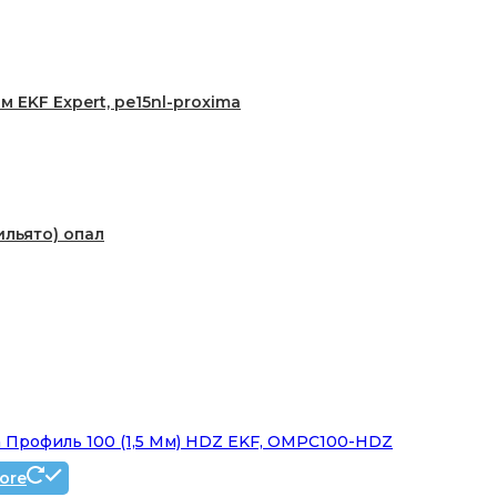
EKF Expert, pe15nl-proxima
ильято) опал
 Профиль 100 (1,5 Мм) HDZ EKF, OMPC100-HDZ
ore