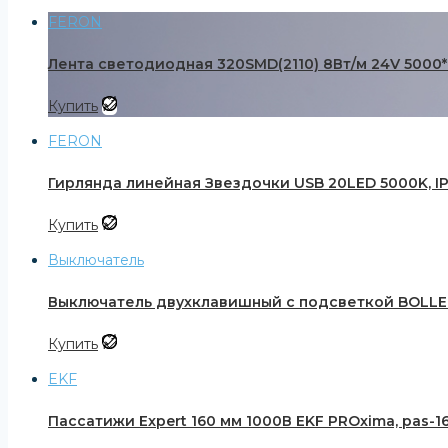
FERON
Лента светодиодная 320SMD(2110) 8Вт/м 24V 5000*8*
Купить
FERON
Гирлянда линейная Звездочки USB 20LED 5000K, IP 20
Купить
Выключатель
Выключатель двухклавишный с подсветкой BOLLE
Купить
EKF
Пассатижи Expert 160 мм 1000В EKF PROxima, pas-16