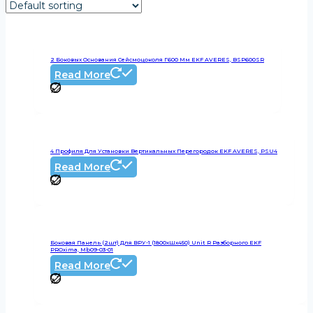
2 Боковых Основания Сейсмоцоколя Г600 Мм EKF AVERES, BSP600SR
Read More
4 Профиля Для Установки Вертикальных Перегородок EKF AVERES, PSU4
Read More
Боковая Панель (2шт) Для ВРУ-1 (1800хШх450) Unit R Разборного EKF
PROxima, Mb09-03-01
Read More