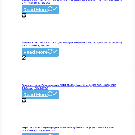
EKF PROxima, FB226G
Read More
Боковые Стенки FORT IP54 Для Корпуса Высотой 2200 И Глубиной 800 (2шт.)
EKF PROxima, FB228G
Read More
Вертикальная Перегородка FORT По Глубине Шкафа (В2000хШ600) EKF
PROxima, FCVPG206
Read More
Вертикальная Перегородка FORT По Глубине Шкафа (В200хГ400) EKF
PROxima (2шт.), FCVPG24