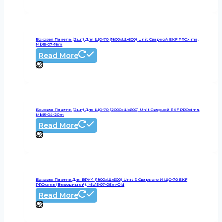
Боковая Панель (2шт) Для ЩО-70 (1800хШх600) Unit Сварной EKF PROxima,
Mb15-07-18m
Read More
Боковая Панель (2шт) Для ЩО-70 (2000хШх600) Unit Сварной EKF PROxima,
Mb15-04-20m
Read More
Боковая Панель Для ВРУ-1 (1800хШх600) Unit S Сварного И ЩО-70 EKF
PROxima (выводимый), Mb15-07-06m-Old
Read More