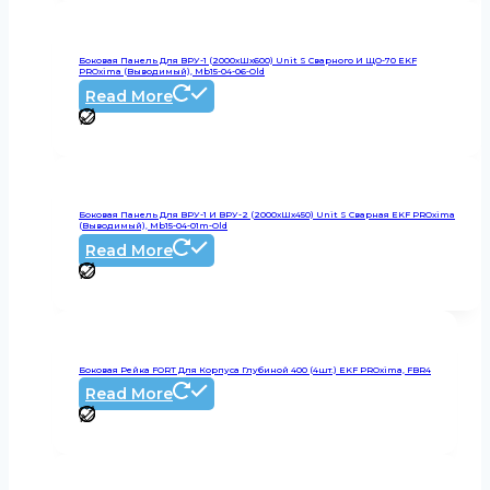
Боковая Панель Для ВРУ-1 (2000хШх600) Unit S Сварного И ЩО-70 EKF
PROxima (выводимый), Mb15-04-06-Old
Read More
Боковая Панель Для ВРУ-1 И ВРУ-2 (2000хШх450) Unit S Сварная EKF PROxima
(выводимый), Mb15-04-01m-Old
Read More
Боковая Рейка FORT Для Корпуса Глубиной 400 (4шт.) EKF PROxima, FBR4
Read More