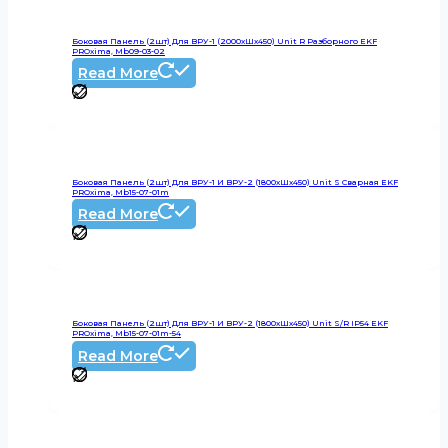
Боковая Панель (2шт) Для ВРУ-1 (2000хШх450) Unit R Разборного EKF
PROxima, Mb09-03-02
Read More
Боковая Панель (2шт) Для ВРУ-1 И ВРУ-2 (1800хШх450) Unit S Сварная EKF
PROxima, Mb15-07-01m
Read More
Боковая Панель (2шт) Для ВРУ-1 И ВРУ-2 (1800хШх450) Unit S/R IP54 EKF
PROxima, Mb15-07-01m-54
Read More