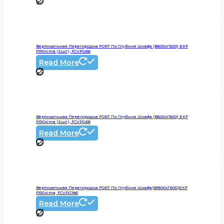
Вертикальная Перегородка FORT По Глубине Шкафа (В600хГ600) EKF
PROxima (2шт.), FCVPG66
Read More
Вертикальная Перегородка FORT По Глубине Шкафа (В600хГ800) EKF
PROxima (2шт.), FCVPG68
Read More
Вертикальная Перегородка FORT По Глубине Шкафа(В1800хГ600)EKF
PROxima, FCVPG186
Read More