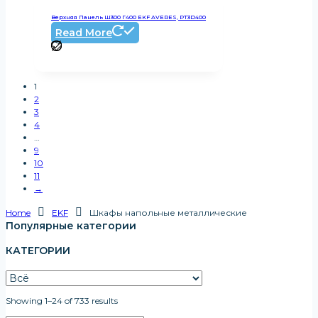
Верхняя Панель Ш300 Г400 EKF AVERES, PT3D400
Read More
1
2
3
4
…
9
10
11
→
Home
EKF
Шкафы напольные металлические
Популярные категории
КАТЕГОРИИ
Showing 1–24 of 733 results