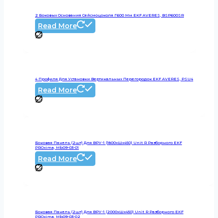
2 Боковых Основания Сейсмоцоколя Г600 Мм EKF AVERES, BSP600SR
Read More
4 Профиля Для Установки Вертикальных Перегородок EKF AVERES, PSU4
Read More
Боковая Панель (2шт) Для ВРУ-1 (1800хШх450) Unit R Разборного EKF
PROxima, Mb09-03-01
Read More
Боковая Панель (2шт) Для ВРУ-1 (2000хШх450) Unit R Разборного EKF
PROxima, Mb09-03-02