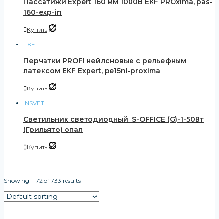
Пассатижи Expert 160 мм 1000В EKF PROxima, pas-
160-exp-in
Купить
EKF
Перчатки PROFI нейлоновые с рельефным
латексом EKF Expert, pe15nl-proxima
Купить
INSVET
Светильник светодиодный IS-OFFICE (G)-1-50Вт
(Грильято) опал
Купить
Showing 1–72 of 733 results