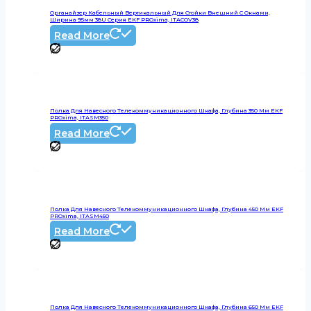
Органайзер Кабельный Вертикальный Для Стойки Внешний С Окнами,
Ширина 95мм 38U Серия EKF PROxima, ITACOV38
Read More
Полка Для Навесного Телекоммуникационного Шкафа, Глубина 350 Мм EKF
PROxima, ITASM350
Read More
Полка Для Навесного Телекоммуникационного Шкафа, Глубина 450 Мм EKF
PROxima, ITASM450
Read More
Полка Для Навесного Телекоммуникационного Шкафа, Глубина 650 Мм EKF