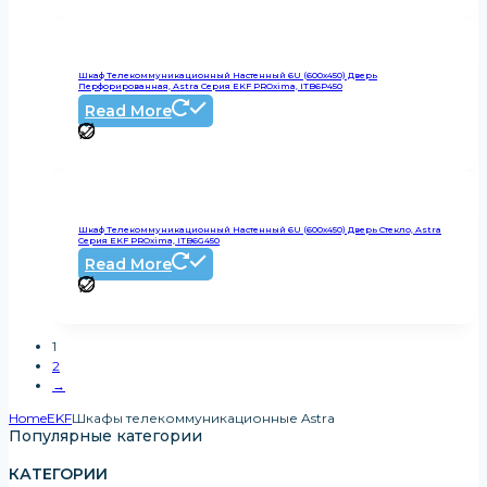
Шкаф Телекоммуникационный Настенный 6U (600х450) Дверь
Перфорированная, Astra Серия EKF PROxima, ITB6P450
Read More
Шкаф Телекоммуникационный Настенный 6U (600х450) Дверь Стекло, Astra
Серия EKF PROxima, ITB6G450
Read More
1
2
→
Home
EKF
Шкафы телекоммуникационные Astra
Популярные категории
КАТЕГОРИИ