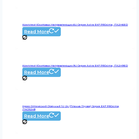
Комплект Юнитовых Направляющих 6U Серия Astra EKF PROxima, ITA2H6ED
Read More
Комплект Юнитовых Направляющих 9U Серия Astra EKF PROxima, ITA2H9ED
Read More
Кросс Оптический Стоечный 1U-24 (планка Глухая) Серия EKF PROxima,
ITACR24B
Read More