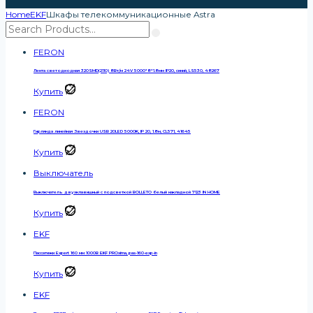
Home
EKF
Шкафы телекоммуникационные Astra
FERON
Лента светодиодная 320SMD(2110) 8Вт/м 24V 5000*8*1.8мм IP20, синий, LS530, 48267
Купить
FERON
Гирлянда линейная Звездочки USB 20LED 5000K, IP 20, 1.8м, CL571, 41645
Купить
Выключатель
Выключатель двухклавишный с подсветкой BOLLETO белый накладной 7123 IN HOME
Купить
EKF
Пассатижи Expert 160 мм 1000В EKF PROxima, pas-160-exp-in
Купить
EKF