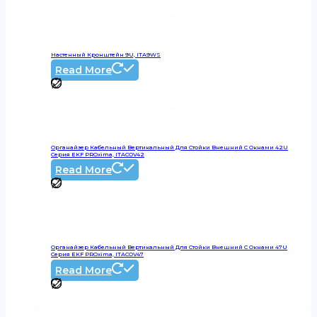
Настенный Кронштейн 9U, ITA9WS
Read More
Органайзер Кабельный Вертикальный Для Стойки Внешний С Окнами 42U
Серия EKF PROxima, ITACOV42
Read More
Органайзер Кабельный Вертикальный Для Стойки Внешний С Окнами 47U
Серия EKF PROxima, ITACOV47
Read More