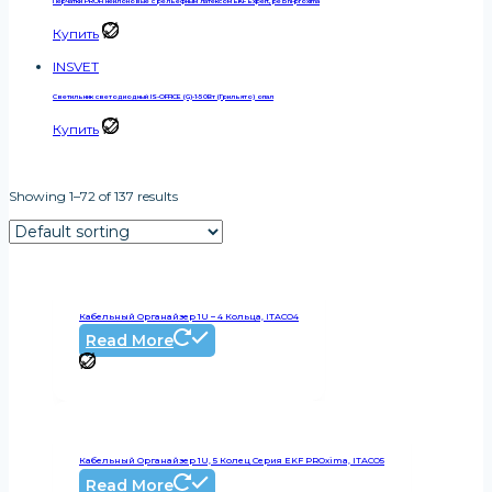
Перчатки PROFI нейлоновые с рельефным латексом EKF Expert, pe15nl-proxima
Купить
INSVET
Светильник светодиодный IS-OFFICE (G)-1-50Вт (Грильято) опал
Купить
Showing 1–72 of 137 results
Кабельный Органайзер 1U – 4 Кольца, ITACO4
Read More
Кабельный Органайзер 1U, 5 Колец Серия EKF PROxima, ITACO5
Read More