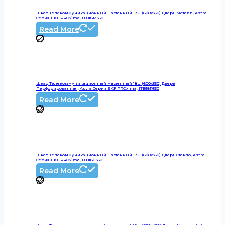
Шкаф Телекоммуникационный Настенный 18U (600х350) Дверь Металл, Astra
Серия EKF PROxima, ITB18M350
Read More
Шкаф Телекоммуникационный Настенный 18U (600х350) Дверь
Перфорированная, Astra Серия EKF PROxima, ITB18P350
Read More
Шкаф Телекоммуникационный Настенный 18U (600х350) Дверь Стекло, Astra
Серия EKF PROxima, ITB18G350
Read More