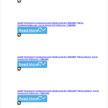
Шкаф Телекоммуникационный Настенный 6U (600х350) Дверь
Перфорированная, Astra Серия EKF PROxima, ITB6P350
Read More
Шкаф Телекоммуникационный Настенный 6U (600х350) Дверь Стекло, Astra
Серия EKF PROxima, ITB6G350
Read More
Шкаф Телекоммуникационный Настенный 6U (600х450) Дверь Металл, Astra
Серия EKF PROxima, ITB6M450
Read More