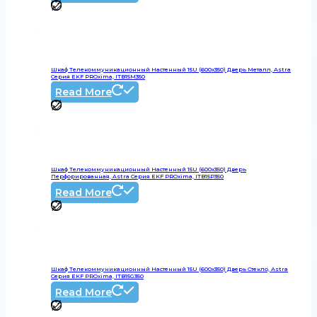
Шкаф Телекоммуникационный Настенный 15U (600х350) Дверь Металл, Astra
Серия EKF PROxima, ITB15M350
Read More
Шкаф Телекоммуникационный Настенный 15U (600х350) Дверь
Перфорированная, Astra Серия EKF PROxima, ITB15P350
Read More
Шкаф Телекоммуникационный Настенный 15U (600х350) Дверь Стекло, Astra
Серия EKF PROxima, ITB15G350
Read More