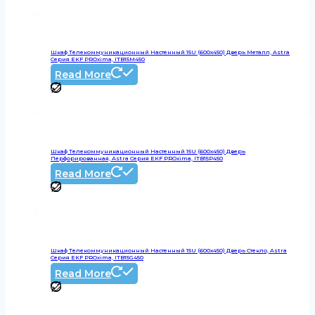
Шкаф Телекоммуникационный Настенный 15U (600х450) Дверь Металл, Astra
Серия EKF PROxima, ITB15M450
Read More
Шкаф Телекоммуникационный Настенный 15U (600х450) Дверь
Перфорированная, Astra Серия EKF PROxima, ITB15P450
Read More
Шкаф Телекоммуникационный Настенный 15U (600х450) Дверь Стекло, Astra
Серия EKF PROxima, ITB15G450
Read More