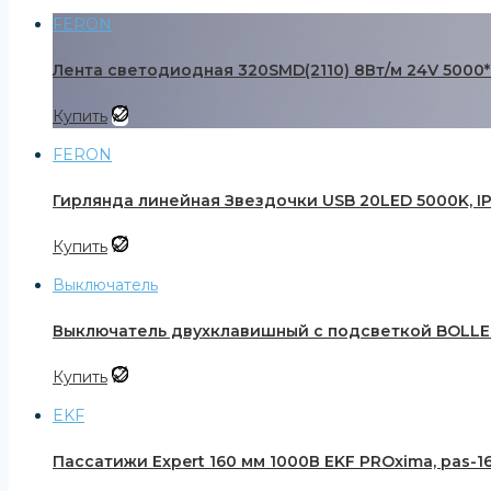
FERON
Лента светодиодная 320SMD(2110) 8Вт/м 24V 5000*8*
Купить
FERON
Гирлянда линейная Звездочки USB 20LED 5000K, IP 20
Купить
Выключатель
Выключатель двухклавишный с подсветкой BOLLE
Купить
EKF
Пассатижи Expert 160 мм 1000В EKF PROxima, pas-16