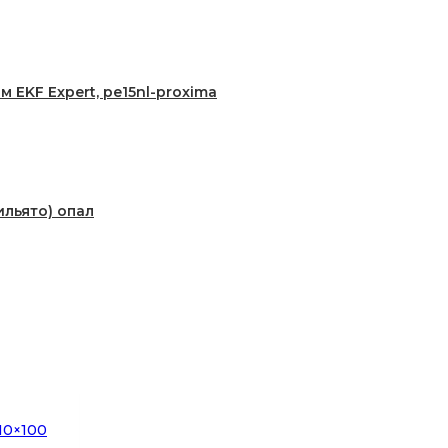
EKF Expert, pe15nl-proxima
ильято) опал
10×100