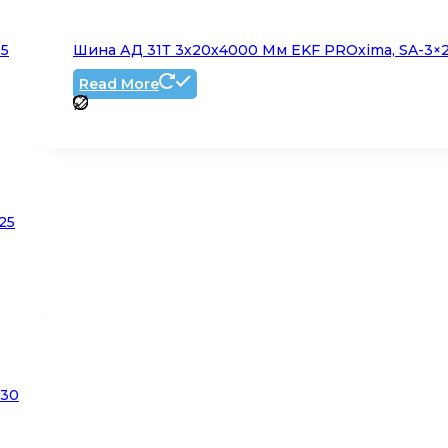
15
Шина АД 31Т 3х20х4000 Мм EKF PROxima, SA-3×
Read More
25
×30