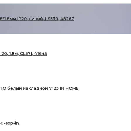
1.8мм IP20, синий, LS530, 48267
, 1.8м, CL571, 41645
TO белый накладной 7123 IN HOME
0-exp-in