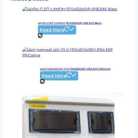
ЩУРн-П 3/7 С КМПН (370х325х105) IP55 EKF Basic
Read More
Щит Учетный ЩУ-1/1-0 (310х300х150) IP54 EKF PROxima
Read More