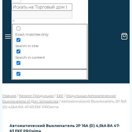
Exact matches only
Search in title
Search in content
Главная
/
Каталог Продукции
/
EKF
/
Модульные Автоматические
Выключатели И Доп. Устройства
/
Автоматический Выключатель 2P 16А
(D) 4,5kA ВА 47-63 EKF PROxima
Автоматический Выключатель 2P 16А (D) 4,5kA ВА 47-
63 EKF PROxima