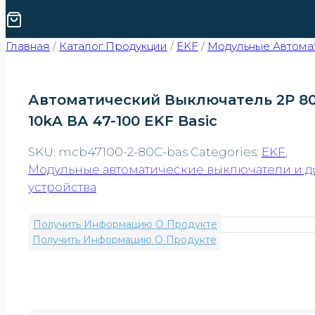
Главная
/
Каталог Продукции
/
EKF
/
Модульные Автомат
Автоматический Выключатель 2P 80
10kA ВА 47-100 EKF Basic
SKU:
mcb47100-2-80C-bas
Categories:
EKF
,
Модульные автоматические выключатели и д
устройства
Получить Информацию О Продукте
Получить Информацию О Продукте