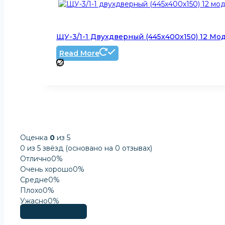
ЩУ-3/1-1 Двухдверный (445х400х150) 12 Мод.
Read More
Оценка
0
из 5
0 из 5 звёзд (основано на 0 отзывах)
Отлично
0%
Очень хорошо
0%
Средне
0%
Плохо
0%
Ужасно
0%
Оставить Отзыв