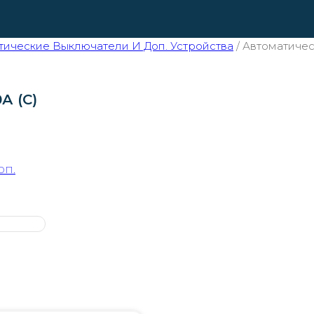
ические Выключатели И Доп. Устройства
/
Автоматическ
А (C)
оп.