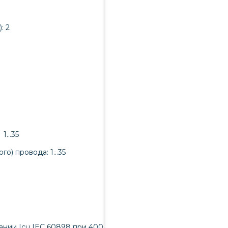
: 2
 1…35
го) провода: 1…35
нии Icu IEC 60898 при 400