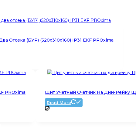
ва Отсека (БУР) (520х310х160) IP31 EKF PROxima
EKF PROxima
Щит Учетный Счетчик На Дин-Рейку ЩУ
Read More