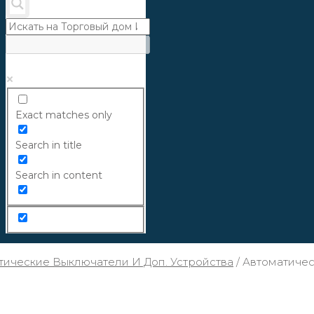
Exact matches only
Search in title
Search in content
ические Выключатели И Доп. Устройства
/
Автоматическ