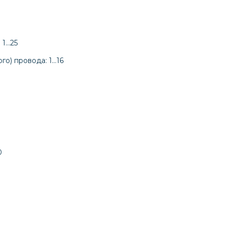
 1…25
го) провода: 1…16
0