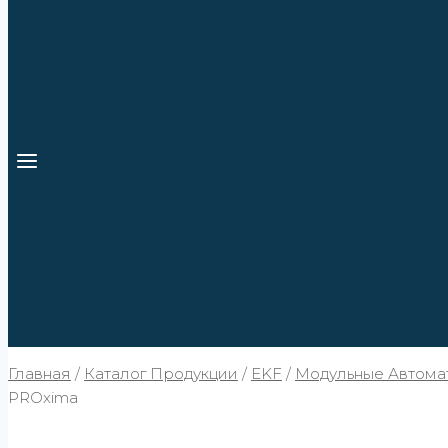
Главная
/
Каталог Продукции
/
EKF
/
Модульные Автомат
PROxima