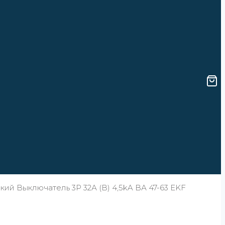
ий Выключатель 3P 32А (В) 4,5kA ВА 47-63 EKF