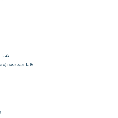
 1…25
го) провода: 1…16
0