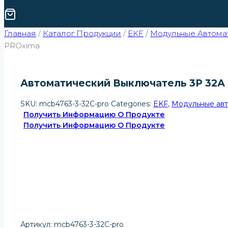
Главная
/
Каталог Продукции
/
EKF
/
Модульные Автомат
PROxima
Автоматический Выключатель 3P 32А (
SKU:
mcb4763-3-32C-pro
Categories:
EKF
,
Модульные авт
Получить Информацию О Продукте
Получить Информацию О Продукте
Артикул: mcb4763-3-32C-pro