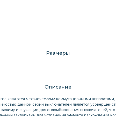
Размеры
Описание
ima являются механическими коммутационными аппаратами, п
енностью данной серии выключателей является усовершенст
 зажиму и служащие для опломбирования выключателей, что
льными заклепками для устранения эффекта расхождения ко