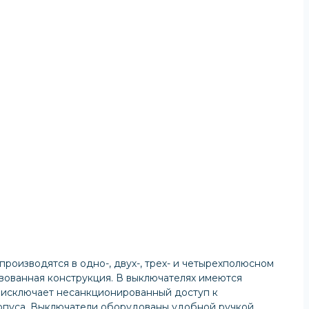
роизводятся в одно-, двух-, трех- и четырехполюсном
вованная конструкция. В выключателях имеются
 исключает несанкционированный доступ к
рпуса. Выключатели оборудованы удобной ручкой