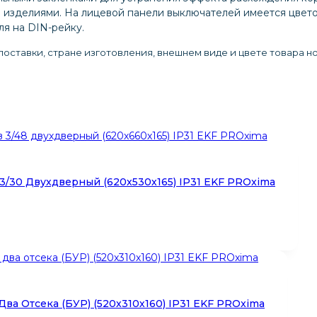
изделиями. На лицевой панели выключателей имеется цвето
я на DIN-рейку.
оставки, стране изготовления, внешнем виде и цвете товара н
/30 Двухдверный (620х530х165) IP31 EKF PROxima
ва Отсека (БУР) (520х310х160) IP31 EKF PROxima