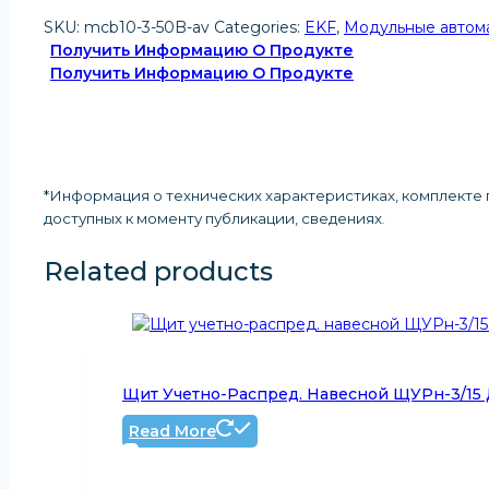
SKU:
mcb10-3-50B-av
Categories:
EKF
,
Модульные автома
Получить Информацию О Продукте
Получить Информацию О Продукте
*Информация о технических характеристиках, комплекте п
доступных к моменту публикации, сведениях
.
Related products
Щит Учетно-Распред. Навесной ЩУРн-3/15 Д
Read More