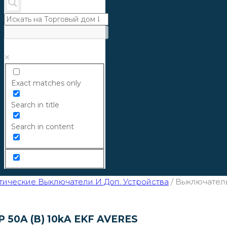
Exact matches only
Search in title
Search in content
ические Выключатели И Доп. Устройства
/
Выключатель
 50A (B) 10kA EKF AVERES