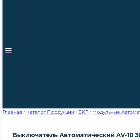
Главная
/
Каталог Продукции
/
EKF
/
Модульные Автомат
Выключатель Автоматический AV-10 3P