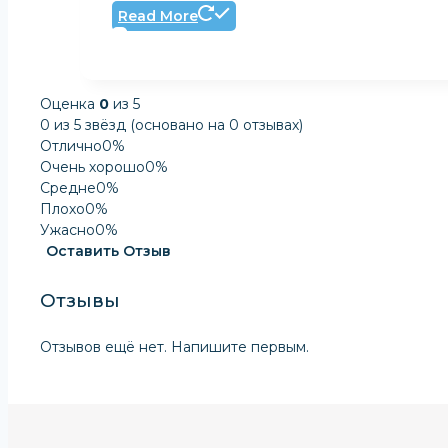
Read More
Оценка
0
из 5
0 из 5 звёзд (основано на 0 отзывах)
Отлично
0%
Очень хорошо
0%
Средне
0%
Плохо
0%
Ужасно
0%
Оставить Отзыв
Отзывы
Отзывов ещё нет. Напишите первым.