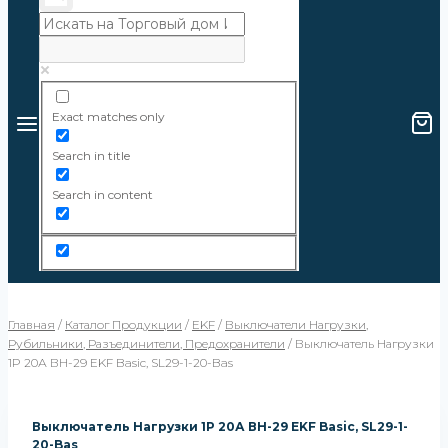
Exact matches only
Search in title
Search in content
Главная
/
Каталог Продукции
/
EKF
/
Выключатели Нагрузки,
Рубильники, Разъединители, Предохранители
/
Выключатель Нагрузки
1P 20А ВН-29 EKF Basic, SL29-1-20-Bas
Выключатель Нагрузки 1P 20А ВН-29 EKF Basic, SL29-1-
20-Bas