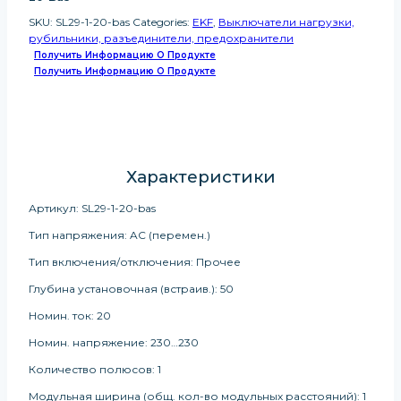
SKU:
SL29-1-20-bas
Categories:
EKF
,
Выключатели нагрузки,
рубильники, разъединители, предохранители
Получить Информацию О Продукте
Получить Информацию О Продукте
Характеристики
Артикул: SL29-1-20-bas
Тип напряжения: AC (перемен.)
Тип включения/отключения: Прочее
Глубина установочная (встраив.): 50
Номин. ток: 20
Номин. напряжение: 230…230
Количество полюсов: 1
Модульная ширина (общ. кол-во модульных расстояний): 1