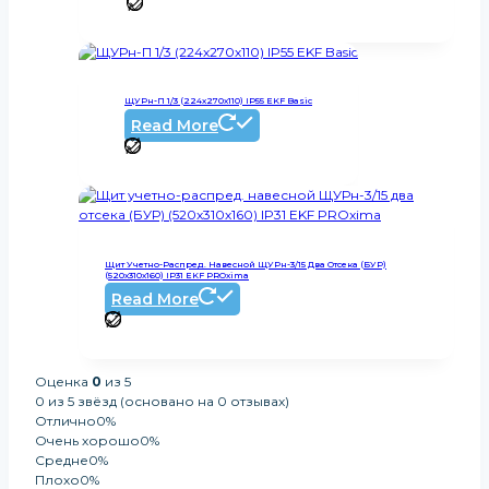
ЩУРн-П 1/3 (224х270х110) IP55 EKF Basic
Read More
Щит Учетно-Распред. Навесной ЩУРн-3/15 Два Отсека (БУР)
(520х310х160) IP31 EKF PROxima
Read More
Оценка
0
из 5
0 из 5 звёзд (основано на 0 отзывах)
Отлично
0%
Очень хорошо
0%
Средне
0%
Плохо
0%