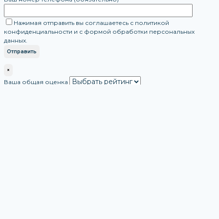
Нажимая отправить вы соглашаетесь с политикой
конфиденциальности и с формой обработки персональных
данных.
×
Ваша общая оценка
Ваш отзыв
Ваше имя
Ваша эл.почта
Этот отзыв основан на моём опыте и выражает моё личное
мнение.
​
Отправить Свой Отзыв
×