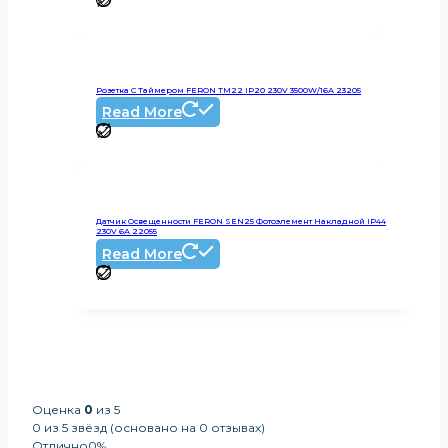
Розетка С Таймером FERON TM22 IP20 230V 3500W/16А 23205
Read More
Датчик Освещенности FERON SEN25 Фотоэлемент Накладной IP44
230V 6А 22055
Read More
Оценка
0
из 5
0 из 5 звёзд (основано на 0 отзывах)
Отлично
0%