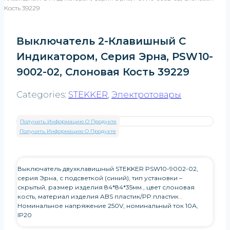
Кость 39229
Выключатель 2-Клавишный С
Индикатором, Серия Эрна, PSW10-
9002-02, Слоновая Кость 39229
Categories:
STEKKER
,
Электротовары
Получить Информацию О Продукте
Получить Информацию О Продукте
Выключатель двухклавишный STEKKER PSW10-9002-02,
серия Эрна, с подсветкой (синий), тип установки –
скрытый, размер изделия 84*84*35мм., цвет слоновая
кость, материал изделия ABS пластик/PP пластик .
Номинальное напряжение 250V, номинальный ток 10А,
IP20