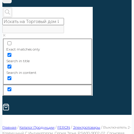
Exact matches only
Search in title
Search in content
Главная
/
Каталог Продукции
/
FERON
/
Электротовары
/
Выключатель 2-
Клавишный С Индикатором, Серия Эрна, PSW10-9002-02, Слоновая