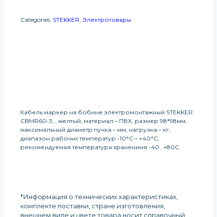
Categories:
STEKKER
,
Электротовары
Получить Информацию О
Продукте
Кабель маркер на бобине электромонтажный STEKKER
CBMR60-3, , желтый, материал – ПВХ, размер 98*98мм,
максимальный диаметр пучка – мм, нагрузка – кг,
диапазон рабочих температур -10°C – +40°C,
рекомендуемая температура хранениня -40…+80C
*Информация о технических характеристиках,
комплекте поставки, стране изготовления,
внешнем виде и цвете товара носит справочный