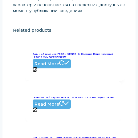
характер и основывается на последних, доступных к
моменту публикации, сведениях
.
Related products
Датчик Движения FERON SEN32 На Касание Встраиваемый
IP20 12-24V 36/72W 32537
Read More
Розетка С Таймером FERON TM25 IP20 230V 3500W/16А 23236
Read More
Датчик Освещенности FERON SEN27 Фотоэлемент Накладной