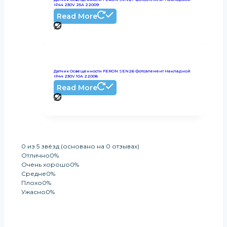
IP44 230V 25А 22009
Read More
Датчик Освещенности FERON SEN26 Фотоэлемент Накладной
IP44 230V 10А 22008
Read More
0 из 5 звёзд (основано на 0 отзывах)
Отлично
0%
Очень хорошо
0%
Средне
0%
Плохо
0%
Ужасно
0%
Оставить Отзыв