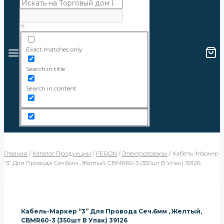
Exact matches only
Search in title
Search in content
Главная
/
Каталог Продукции
/
FERON
/
Электротовары
/
Кабель-Маркер
“3” Для Провода Сеч.6мм , Желтый, CBMR60-3 (350шт В Упак) 39126
Кабель-Маркер “3” Для Провода Сеч.6мм , Желтый,
CBMR60-3 (350шт В Упак) 39126