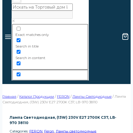
Exact matches only
Search in title
Search in content
Главная
/
Каталог Продукции
/
FERON
/
Лампы Светодиодные
/
Лампа
Светодиодная, (13W) 230V E27 2700K С37, LB-970 38110
Лампа Светодиодная, (13W) 230V E27 2700K С37, LB-
970 38110
Categories:
FERON
,
Feron
,
Лампы светодиодные