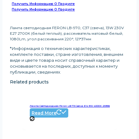
Получить Информацию О Продукте
Получить Информацию О Продукте
Лампа светодиодная FERON LB-970, C37 (свеча), 13W 230V
E27 2700К (белый теплый), рассеиватель матовый белый,
1080Lm, угол рассеивания 220°, 121*37мм
*Информация о технических характеристиках,
комплекте поставки, стране изготовления, внешнем
виде и цвете товара носит справочный характер и
основывается на последних, доступных к моменту
публикации, сведениях
.
Related products
Лампа Светодиодная Feron LB-73 Свеча E14 9W 4000K 25958
Read More