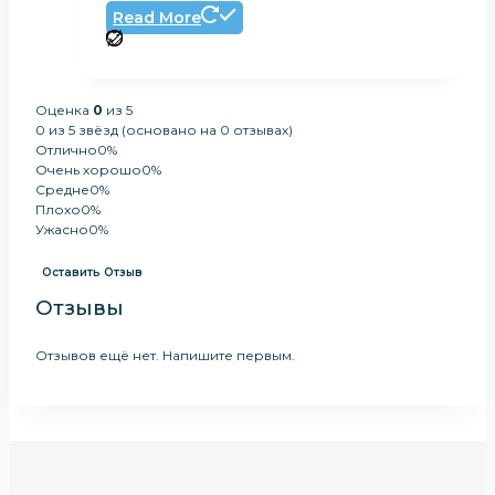
Read More
Оценка
0
из 5
0 из 5 звёзд (основано на 0 отзывах)
Отлично
0%
Очень хорошо
0%
Средне
0%
Плохо
0%
Ужасно
0%
Оставить Отзыв
Отзывы
Отзывов ещё нет. Напишите первым.