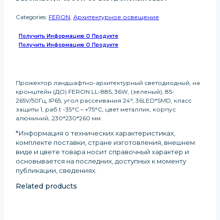
Categories:
FERON
,
Архитектурное освещение
Получить Информацию О Продукте
Получить Информацию О Продукте
Прожектор ландшафтно-архитектурный светодиодный, на
кронштейн (ДО) FERON LL-885, 36W, (зеленый), 85-
265V/50Гц, IP65, угол рассеивания 24°, 36LED*SMD, класс
защиты 1, раб.t -35°C – +75°C, цвет металлик, корпус
алюминий, 230*230*260 мм.
*Информация о технических характеристиках,
комплекте поставки, стране изготовления, внешнем
виде и цвете товара носит справочный характер и
основывается на последних, доступных к моменту
публикации, сведениях
.
Related products