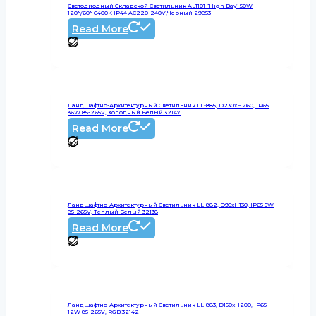
Светодиодный Складской Светильник AL1101 “High Bay” 50W
120°/60° 6400K IP44 AC220-240V,черный 29853
Read More
Ландшафтно-Архитектурный Светильник LL-885, D230xH260, IP65
36W 85-265V, Холодный Белый 32147
Read More
Ландшафтно-Архитектурный Светильник LL-882, D95xH130, IP65 5W
85-265V, Теплый Белый 32138
Read More
Ландшафтно-Архитектурный Светильник LL-883, D150xH200, IP65
12W 85-265V, RGB 32142