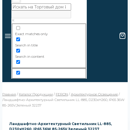
Exact matches only
Search in title
Search in content
Главная
/
Каталог Продукции
/
FERON
/
Архитектурное Освещение
/
Ландшафтно-Архитектурный Светильник LL-885, D230xH260, IP65 36W
85-265V,зеленый 32237
Ландшафтно-Архитектурный Светильник LL-885,
D230xH260, IP65 36W 85-265V,зеленый 32237