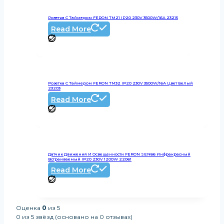
Розетка С Таймером FERON TM21 IP20 230V 3500W/16А 23215
Read More
Розетка С Таймером FERON TM32 IP20 230V 3500W/16А Цвет Белый
23203
Read More
Датчик Движения И Освещенности FERON SEN86 Инфракрасный
Встраиваемый IP20 230V 1200W 22061
Read More
Оценка
0
из 5
0 из 5 звёзд (основано на 0 отзывах)