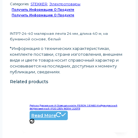
Categories:
STEKKER
,
Электротовары
Получить Информацию О Продукте
Получить Информацию О Продукте
INTP7-24-40 малярная лента 24 мм, длина 40 м, на
бумажной основе, белый
*Информация о технических характеристиках,
комплекте поставки, стране изготовления, внешнем
виде и цвете товара носит справочный характер и
основывается на последних, доступных к моменту
публикации, сведениях
.
Related products
Датчик Движения И Освещенности FERON SEN60 Инфракрасный
Встраиваемый IP20 230V 800W 22073
Read More