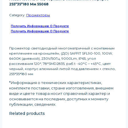
255*35*180 Мм 55068
Category:
Прожекторы
Получить Информацию О Продукте
Получить Информацию О Продукте
Прожектор светодиодный многоматричный с монтажным
креплением на кронштейн, (ДО) SAFFIT SFL90-100, 100W,
6400К (дневной), 230V/50Гц, 9000Lm, IP65, угол
рассеивания 120°, 78*SMD2835, раб.t -40°C – +45°C, цвет
черный, корпус алюминий литой под давлением + стекло,
255*35*180 мм
*Информация о технических характеристиках,
комплекте поставки, стране изготовления, внешнем
виде и цвете товара носит справочный характер и
основывается на последних, доступных к моменту
публикации, сведениях
.
Related products