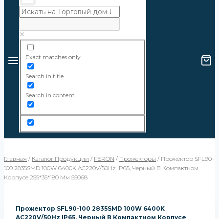
Exact matches only
Search in title
Search in content
Главная
/
Каталог Продукции
/
FERON
/
Прожекторы
/
Прожектор SFL90-
100 2835SMD 100W 6400K AC220V/50Hz IP65, Черный В Компактном
Корпусе 255*35*180 Мм 55068
Прожектор SFL90-100 2835SMD 100W 6400K
AC220V/50Hz IP65, Черный В Компактном Корпусе