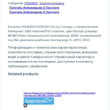
Categories:
STEKKER
,
Электротовары
Получить Информацию О Продукте
Получить Информацию О Продукте
Розетка STEKKER PST16-501-20 на 1 гнездо, с заземлением.
Материал: ABS пластик/PVC пластик, цвет белый, размер
58*58*40мм. Номинальное напряжение 250В, номинальный
ток 16А, диапазон рабочих температур 0..+35°C, IP20
*Информация о технических характеристиках,
комплекте поставки, стране изготовления, внешнем
виде и цвете товара носит справочный характер и
основывается на последних, доступных к моменту
публикации, сведениях
.
Related products
Датчик Движения И Освещенности FERON SEN70 Микроволновый
Накладной IP65 230V 2000W 22075
Read More