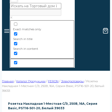
Exact matches only
Search in title
Search in content
Главная
/
Каталог Продукции
/
FERON
/
Электротовары
/
Розетка
Накладная 1-Местная С/з, 250В, 16А, Серия Basic, PST16-501-20, Белый
39033
Розетка Накладная 1-Местная С/з, 250В, 16А, Серия
Basic, PST16-501-20, Белый 39033