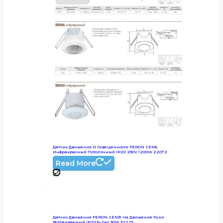
Датчик Движения И Освещенности FERON SEN6
Инфракрасный Потолочный IP20 230V 1200W 22072
Read More
Датчик Движения FERON SEN31 На Движение Руки
Встраиваемый IP20 6-24V 30W 32225