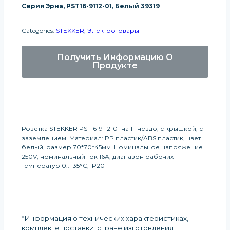
Серия Эрна, PST16-9112-01, Белый 39319
Categories:
STEKKER
,
Электротовары
Получить Информацию О
Продукте
Розетка STEKKER PST16-9112-01 на 1 гнездо, с крышкой, с
заземлением. Материал: PP пластик/ABS пластик, цвет
белый, размер 70*70*45мм. Номинальное напряжение
250V, номинальный ток 16А, диапазон рабочих
температур 0..+35°C, IP20
*Информация о технических характеристиках,
комплекте поставки, стране изготовления,