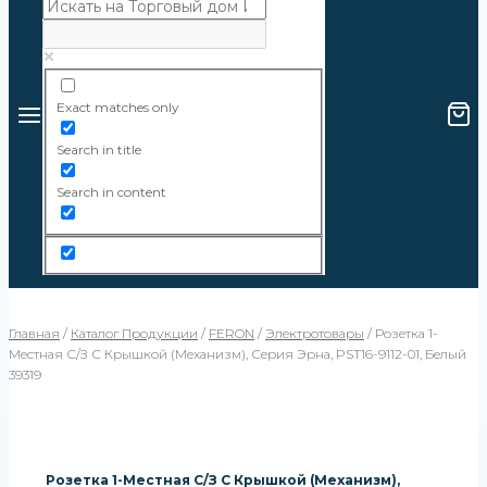
Exact matches only
Search in title
Search in content
Главная
/
Каталог Продукции
/
FERON
/
Электротовары
/
Розетка 1-
Местная С/з С Крышкой (механизм), Серия Эрна, PST16-9112-01, Белый
39319
Розетка 1-Местная С/з С Крышкой (механизм),