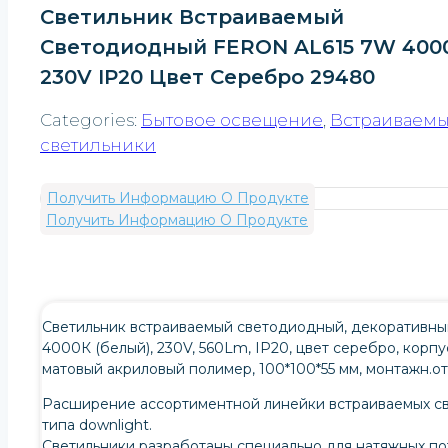
Светильник Встраиваемый
Светодиодный FERON AL615 7W 400
230V IP20 Цвет Серебро 29480
Categories:
Бытовое освещение
,
Встраиваем
светильники
Получить Информацию О Продукте
Получить Информацию О Продукте
Светильник встраиваемый светодиодный, декоративны
4000К (белый), 230V, 560Lm, IP20, цвет серебро, корп
матовый акриловый полимер, 100*100*55 мм, монтажн.отв
Расширение ассортиментной линейки встраиваемых с
типа downlight.
Светильники разработаны специально для натяжных по