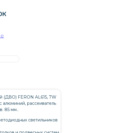
0К
ые
й (ДВО) FERON AL615, 7W
ус алюминий, рассеиватель
. 85 мм..
ветодиодных светильников
толков и подвесных систем.