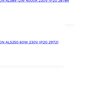
N AL589 12W 4000К 230V IP20 28784
N AL5250 60W 230V IP20 29721