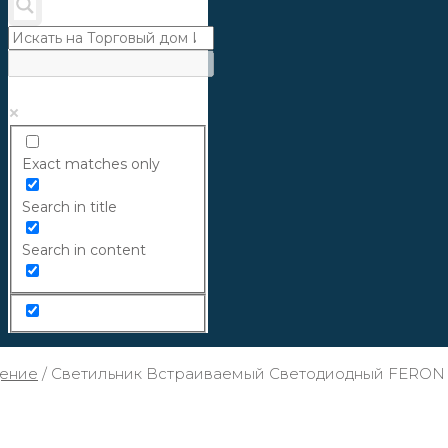
Exact matches only
Search in title
Search in content
ение
/
Светильник Встраиваемый Светодиодный FERON A