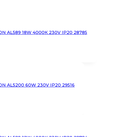
N AL589 18W 4000К 230V IP20 28785
N AL5200 60W 230V IP20 29516