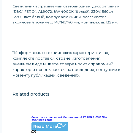
Светильник встраиваемый светодиодный, декоративный
(ДВО) FERON AL9072, 8W 4000К (белый), 230V, 560Lm,
IP20, цвет белый, корпус алюминий, рассеиватель
акриловый полимер, 145*145*40 мм, монтажн.отв. 135 мм.
*Информация о технических характеристиках,
комплекте поставки, стране изготовления,
внешнем виде и цвете товара носит справочный
характер и основывается на последних, доступных к
моменту публикации, сведениях
.
Related products
Светильник Накладной Светодиодный FERON AL5300 36W
230V IP20 29637
Read More