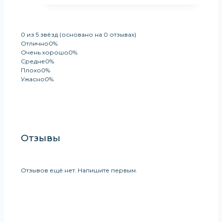
0 из 5 звёзд (основано на 0 отзывах)
Отлично
0%
Очень хорошо
0%
Средне
0%
Плохо
0%
Ужасно
0%
Оставить Отзыв
Отзывы
Отзывов ещё нет. Напишите первым.