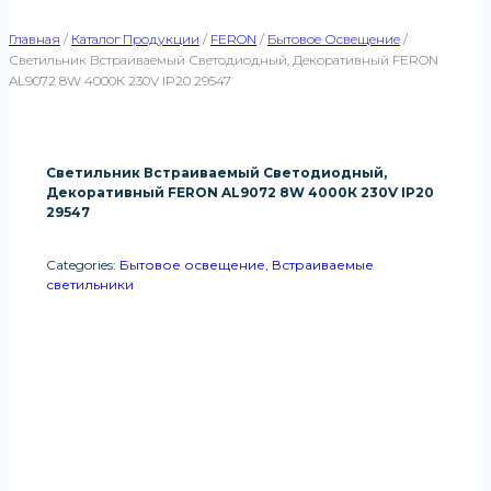
Главная
/
Каталог Продукции
/
FERON
/
Бытовое Освещение
/
Светильник Встраиваемый Светодиодный, Декоративный FERON
AL9072 8W 4000К 230V IP20 29547
Светильник Встраиваемый Светодиодный,
Декоративный FERON AL9072 8W 4000К 230V IP20
29547
Categories:
Бытовое освещение
,
Встраиваемые
светильники
Получить Информацию О
Продукте