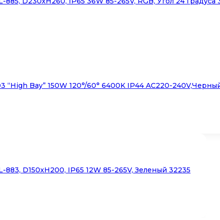
85, D230xH260, IP65 36W 85-265V, RGB, Угол 24 Градуса 
 “High Bay” 150W 120°/60° 6400K IP44 AC220-240V,черны
883, D150xH200, IP65 12W 85-265V, Зеленый 32235