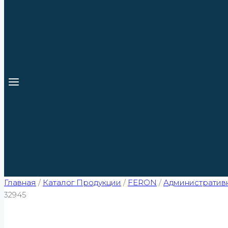
Главная
/
Каталог Продукции
/
FERON
/
Административ
32945