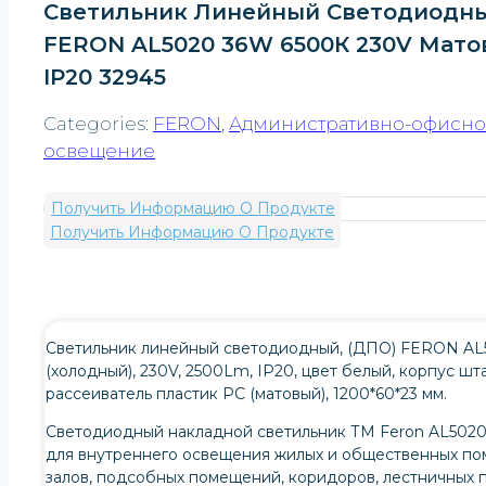
Светильник Линейный Светодиодн
FERON AL5020 36W 6500К 230V Мат
IP20 32945
Categories:
FERON
,
Административно-офисн
освещение
Получить Информацию О Продукте
Получить Информацию О Продукте
Светильник линейный светодиодный, (ДПО) FERON AL5
(холодный), 230V, 2500Lm, IP20, цвет белый, корпус шт
рассеиватель пластик PC (матовый), 1200*60*23 мм.
Светодиодный накладной светильник ТМ Feron AL5020
для внутреннего освещения жилых и общественных по
залов, подсобных помещений, коридоров, лестничных п