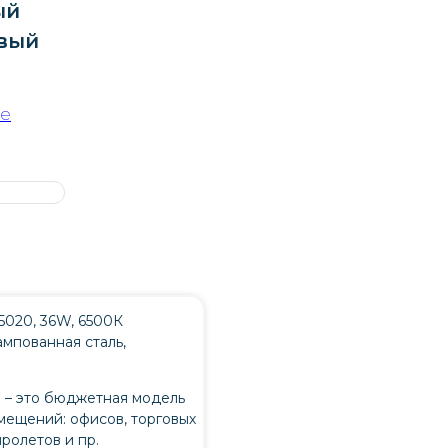
ый
овый
ое
020, 36W, 6500К
ампованная сталь,
 – это бюджетная модель
мещений: офисов, торговых
ролетов и пр.