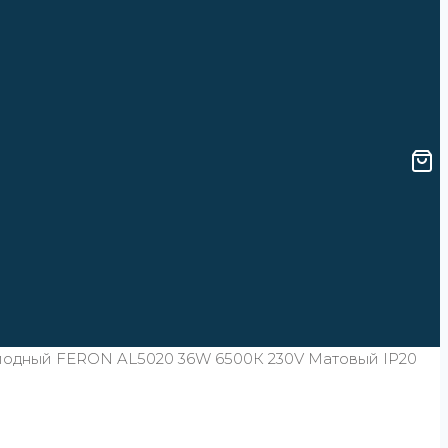
иодный FERON AL5020 36W 6500К 230V Матовый IP20