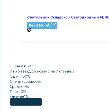
Светильник Складской Светодиодный FERO
Read More
Оценка
0
из 5
0 из 5 звёзд (основано на 0 отзывах)
Отлично
0%
Очень хорошо
0%
Средне
0%
Плохо
0%
Ужасно
0%
Оставить Отзыв