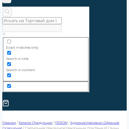
Exact matches only
Search in title
Search in content
Главная
/
Каталог Продукции
/
FERON
/
Административно-Офисное
Освещение
/
Светильник Накладной Наклонный Для Бани И Сауны