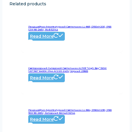
Related products
Ландшафтно-Архитектурный Светильник LL-883, D150xH200, IP65
12W 85-265V, RGB 32142
Read More
Светодиодный Складской Светильник AL1103 “High Bay” 150W
120°/60° 6400K IP44 AC220-240V,черный 29855
Read More
Ландшафтно-Архитектурный Светильник LL-884, D180xH230, IP65
18W 85-265V, Холодный Белый 32144
Read More