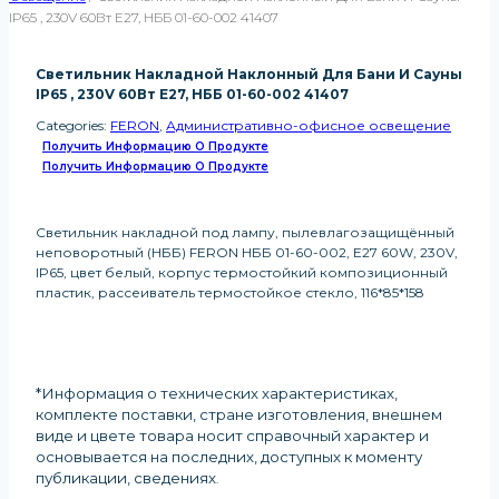
IP65 , 230V 60Вт Е27, НББ 01-60-002 41407
Светильник Накладной Наклонный Для Бани И Сауны
IP65 , 230V 60Вт Е27, НББ 01-60-002 41407
Categories:
FERON
,
Административно-офисное освещение
Получить Информацию О Продукте
Получить Информацию О Продукте
Светильник накладной под лампу, пылевлагозащищённый
неповоротный (НББ) FERON НББ 01-60-002, E27 60W, 230V,
IP65, цвет белый, корпус термостойкий композиционный
пластик, рассеиватель термостойкое стекло, 116*85*158
*Информация о технических характеристиках,
комплекте поставки, стране изготовления, внешнем
виде и цвете товара носит справочный характер и
основывается на последних, доступных к моменту
публикации, сведениях
.