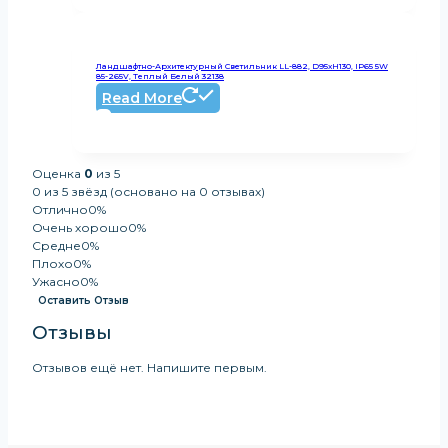
Ландшафтно-Архитектурный Светильник LL-882, D95xH130, IP65 5W
85-265V, Теплый Белый 32138
Read More
Оценка
0
из 5
0 из 5 звёзд (основано на 0 отзывах)
Отлично
0%
Очень хорошо
0%
Средне
0%
Плохо
0%
Ужасно
0%
Оставить Отзыв
Отзывы
Отзывов ещё нет. Напишите первым.