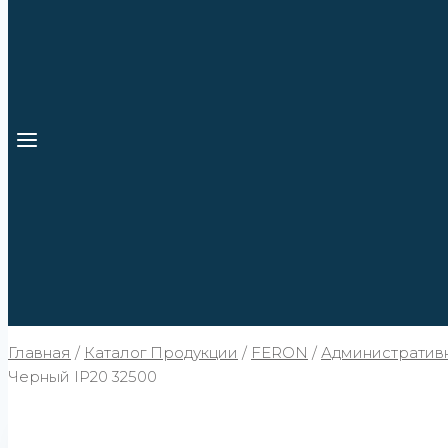
Главная
/
Каталог Продукции
/
FERON
/
Административ
Черный IP20 32500