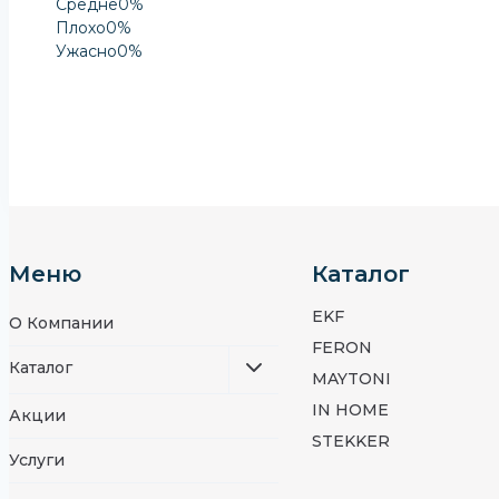
Средне
0%
Плохо
0%
Ужасно
0%
Оставить Отзыв
Меню
Каталог
EKF
О Компании
FERON
Каталог
MAYTONI
IN HOME
Акции
STEKKER
Услуги