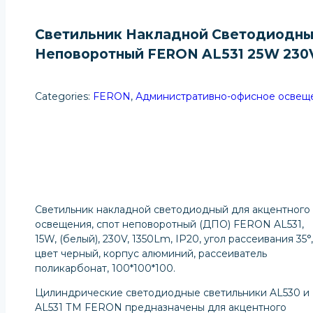
Светильник Накладной Светодиодны
Неповоротный FERON AL531 25W 230V
Categories:
FERON
,
Административно-офисное освещ
Получить Информацию О П
Светильник накладной светодиодный для акцентного
освещения, спот неповоротный (ДПО) FERON AL531,
15W, (белый), 230V, 1350Lm, IP20, угол рассеивания 35°,
цвет черный, корпус алюминий, рассеиватель
поликарбонат, 100*100*100.
Цилиндрические светодиодные светильники AL530 и
AL531 ТМ FERON предназначены для акцентного