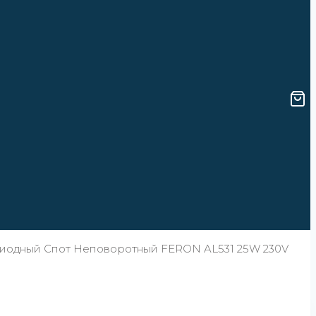
диодный Спот Неповоротный FERON AL531 25W 230V