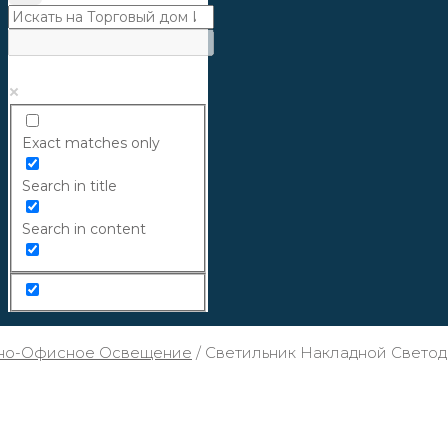
Exact matches only
Search in title
Search in content
но-Офисное Освещение
/
Светильник Накладной Свето