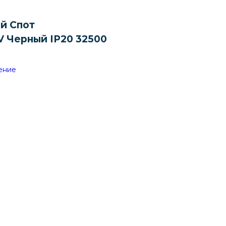
й Спот
 Черный IP20 32500
ение
родукте