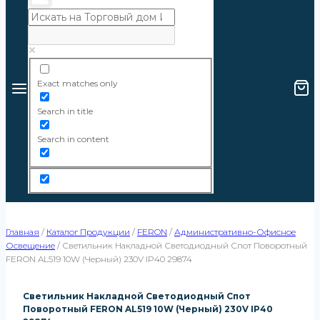
Exact matches only
Search in title
Search in content
Главная
/
Каталог Продукции
/
FERON
/
Административно-Офисное
Освещение
/
Светильник Накладной Светодиодный Спот Поворотный
FERON AL519 10W (черный) 230V IP40 29874
Светильник Накладной Светодиодный Спот
Поворотный FERON AL519 10W (черный) 230V IP40