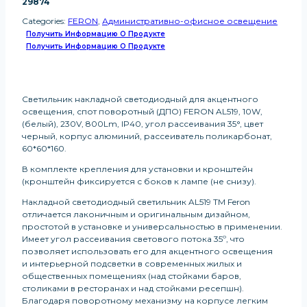
29874
Categories:
FERON
,
Административно-офисное освещение
Получить Информацию О Продукте
Получить Информацию О Продукте
Светильник накладной светодиодный для акцентного
освещения, спот поворотный (ДПО) FERON AL519, 10W,
(белый), 230V, 800Lm, IP40, угол рассеивания 35°, цвет
черный, корпус алюминий, рассеиватель поликарбонат,
60*60*160.
В комплекте крепления для установки и кронштейн
(кронштейн фиксируется с боков к лампе (не снизу).
Накладной светодиодный светильник AL519 TM Feron
отличается лаконичным и оригинальным дизайном,
простотой в установке и универсальностью в применении.
Имеет угол рассеивания светового потока 35º, что
позволяет использовать его для акцентного освещения
и интерьерной подсветки в современных жилых и
общественных помещениях (над стойками баров,
столиками в ресторанах и над стойками ресепшн).
Благодаря поворотному механизму на корпусе легким