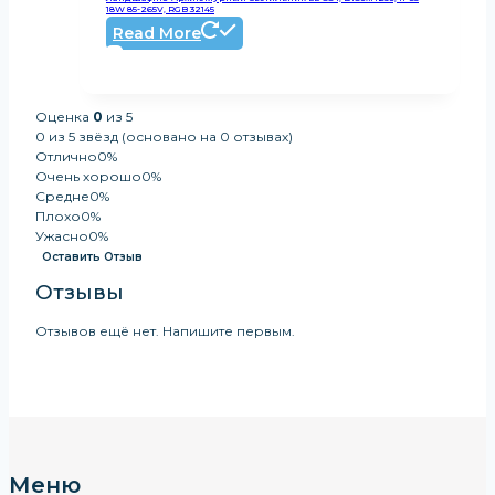
18W 85-265V, RGB 32145
Read More
Оценка
0
из 5
0 из 5 звёзд (основано на 0 отзывах)
Отлично
0%
Очень хорошо
0%
Средне
0%
Плохо
0%
Ужасно
0%
Оставить Отзыв
Отзывы
Отзывов ещё нет. Напишите первым.
Меню