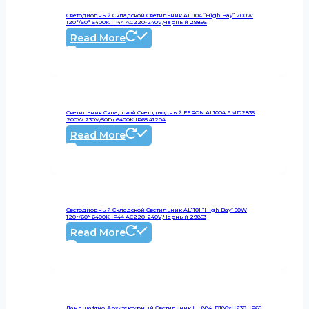
Светодиодный Складской Светильник AL1104 “High Bay” 200W
120°/60° 6400K IP44 AC220-240V,черный 29856
Read More
Светильник Складской Светодиодный FERON AL1004 SMD2835
200W 230V/50Гц 6400К IP65 41204
Read More
Светодиодный Складской Светильник AL1101 “High Bay” 50W
120°/60° 6400K IP44 AC220-240V,черный 29853
Read More
Ландшафтно-Архитектурный Светильник LL-884, D180xH230, IP65