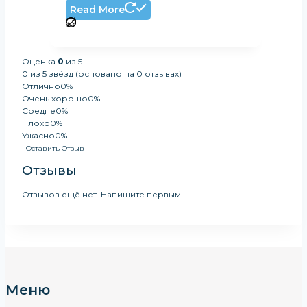
Read More
Оценка
0
из 5
0 из 5 звёзд (основано на 0 отзывах)
Отлично
0%
Очень хорошо
0%
Средне
0%
Плохо
0%
Ужасно
0%
Оставить Отзыв
Отзывы
Отзывов ещё нет. Напишите первым.
Меню