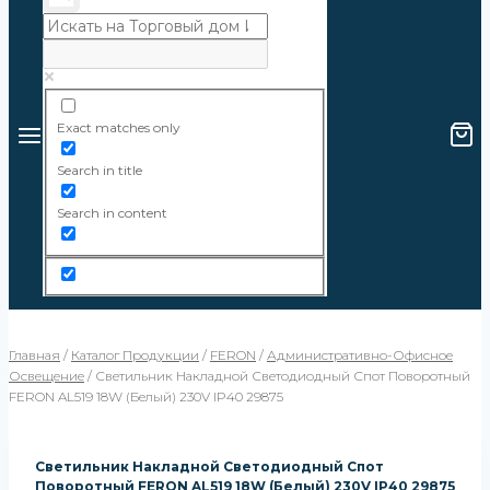
Exact matches only
Search in title
Search in content
Главная
/
Каталог Продукции
/
FERON
/
Административно-Офисное
Освещение
/
Светильник Накладной Светодиодный Спот Поворотный
FERON AL519 18W (белый) 230V IP40 29875
Светильник Накладной Светодиодный Спот
Поворотный FERON AL519 18W (белый) 230V IP40 29875