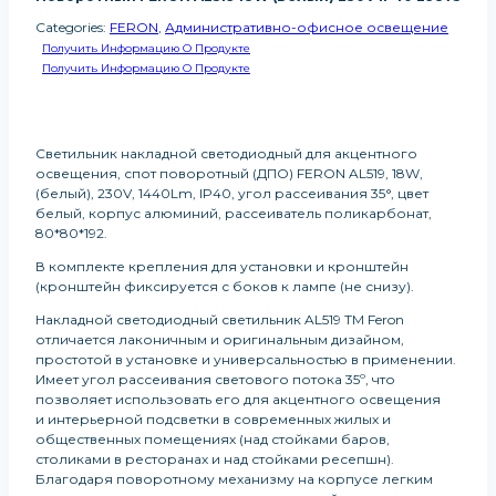
Categories:
FERON
,
Административно-офисное освещение
Получить Информацию О Продукте
Получить Информацию О Продукте
Светильник накладной светодиодный для акцентного
освещения, спот поворотный (ДПО) FERON AL519, 18W,
(белый), 230V, 1440Lm, IP40, угол рассеивания 35°, цвет
белый, корпус алюминий, рассеиватель поликарбонат,
80*80*192.
В комплекте крепления для установки и кронштейн
(кронштейн фиксируется с боков к лампе (не снизу).
Накладной светодиодный светильник AL519 TM Feron
отличается лаконичным и оригинальным дизайном,
простотой в установке и универсальностью в применении.
Имеет угол рассеивания светового потока 35º, что
позволяет использовать его для акцентного освещения
и интерьерной подсветки в современных жилых и
общественных помещениях (над стойками баров,
столиками в ресторанах и над стойками ресепшн).
Благодаря поворотному механизму на корпусе легким