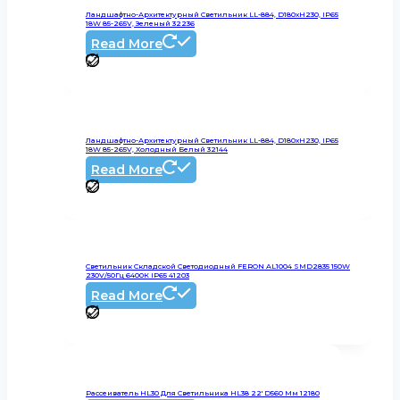
Ландшафтно-Архитектурный Светильник LL-884, D180xH230, IP65
18W 85-265V, Зеленый 32236
Read More
Ландшафтно-Архитектурный Светильник LL-884, D180xH230, IP65
18W 85-265V, Холодный Белый 32144
Read More
Светильник Складской Светодиодный FERON AL1004 SMD2835 150W
230V/50Гц 6400К IP65 41203
Read More
Рассеиватель HL30 Для Светильника HL38 22′ D560 Мм 12180