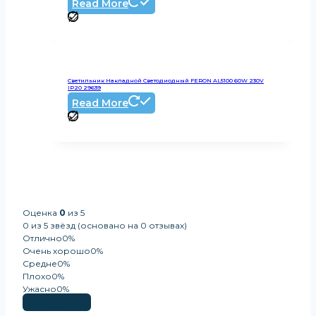
Read More
Светильник Накладной Светодиодный FERON AL5100 60W 230V
IP20 29639
Read More
Оценка
0
из 5
0 из 5 звёзд (основано на 0 отзывах)
Отлично
0%
Очень хорошо
0%
Средне
0%
Плохо
0%
Ужасно
0%
Оставить Отзыв