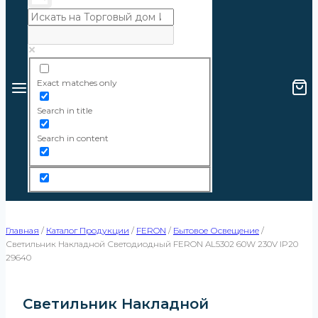
Exact matches only
Search in title
Search in content
Главная
/
Каталог Продукции
/
FERON
/
Бытовое Освещение
/
Светильник Накладной Светодиодный FERON AL5302 60W 230V IP20
29640
Светильник Накладной