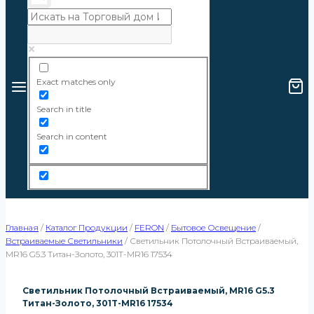
Exact matches only
Search in title
Search in content
Главная
/
Каталог Продукции
/
FERON
/
Бытовое Освещение
/
Встраиваемые Светильники
/
Светильник Потолочный Встраиваемый,
MR16 G5.3 Титан-Золото, 301T-MR16 17534
Светильник Потолочный Встраиваемый, MR16 G5.3
Титан-Золото, 301T-MR16 17534