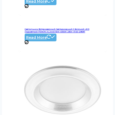
Read More
Светильник Встраиваемый Светодиодный С Зеленой LED
Подсветкой FERON AL2440 16W 4000К 230V IP20 29597
Read More