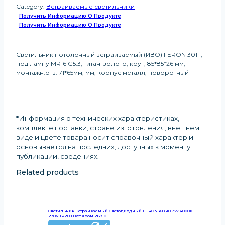
Category:
Встраиваемые светильники
Получить Информацию О Продукте
Получить Информацию О Продукте
Светильник потолочный встраиваемый (ИВО) FERON 301T,
под лампу MR16 G5.3, титан-золото, круг, 85*85*26 мм,
монтажн.отв. 71*65мм, мм, корпус металл, поворотный
*Информация о технических характеристиках,
комплекте поставки, стране изготовления, внешнем
виде и цвете товара носит справочный характер и
основывается на последних, доступных к моменту
публикации, сведениях
.
Related products
Светильник Встраиваемый Светодиодный FERON AL610 7W 4000К
230V IP20 Цвет Хром 28910