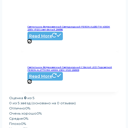
Светильник Встраиваемый Светодиодный FERON AL630 7W 4000К
230V IP20 Цвет Белый 28936
Read More
Светильник Встраиваемый Светодиодный С Белой LED Подсветкой
FERON AL2770 9W 4000К 230V IP20 28909
Read More
Оценка
0
из 5
0 из 5 звёзд (основано на 0 отзывах)
Отлично
0%
Очень хорошо
0%
Средне
0%
Плохо
0%