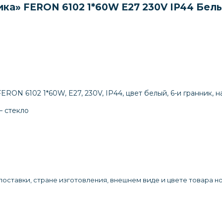
а» FERON 6102 1*60W E27 230V IP44 Белы
RON 6102 1*60W, E27, 230V, IP44, цвет белый, 6-и гранник, н
– стекло
оставки, стране изготовления, внешнем виде и цвете товара н