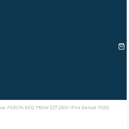
» FERON 6102 1*60W E27 230V IP44 Белый 11053