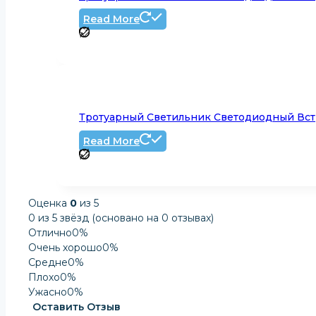
Read More
Тротуарный Светильник Светодиодный Вст
Read More
Оценка
0
из 5
0 из 5 звёзд (основано на 0 отзывах)
Отлично
0%
Очень хорошо
0%
Средне
0%
Плохо
0%
Ужасно
0%
Оставить Отзыв