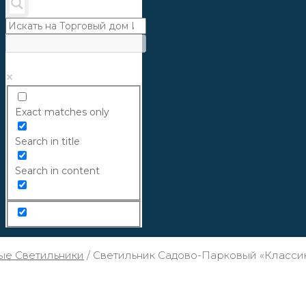
Exact matches only
Search in title
Search in content
ые Светильники
/
Светильник Садово-Парковый «Классика