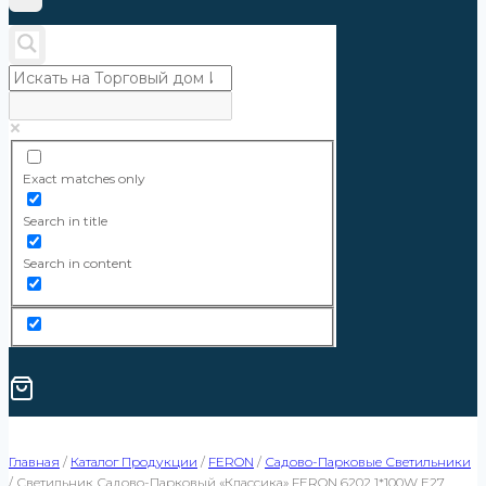
Exact matches only
Search in title
Search in content
Главная
/
Каталог Продукции
/
FERON
/
Садово-Парковые Светильники
/
Светильник Садово-Парковый «Классика» FERON 6202 1*100W E27