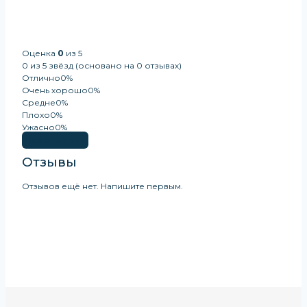
Оценка
0
из 5
0 из 5 звёзд (основано на 0 отзывах)
Отлично
0%
Очень хорошо
0%
Средне
0%
Плохо
0%
Ужасно
0%
Оставить Отзыв
Отзывы
Отзывов ещё нет. Напишите первым.