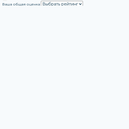
Ваша общая оценка
Ваш отзыв
Ваше имя
Ваша эл.почта
Этот отзыв основан на моём опыте и выражает моё личное
мнение.
​
Отправить Свой Отзыв
×
X
О компании
Каталог
Развернуть Дочернее Меню