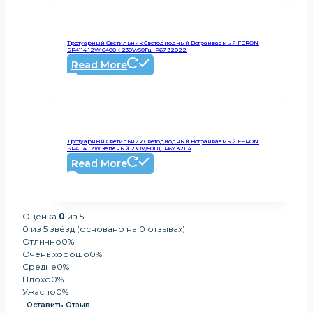
Тротуарный Светильник Светодиодный Встраиваемый FERON
SP4114 12W 6400К 230V/50Гц IP67 32022
Read More
Тротуарный Светильник Светодиодный Встраиваемый FERON
SP4114 12W Зеленый 230V/50Гц IP67 32114
Read More
Оценка
0
из 5
0 из 5 звёзд (основано на 0 отзывах)
Отлично
0%
Очень хорошо
0%
Средне
0%
Плохо
0%
Ужасно
0%
Оставить Отзыв