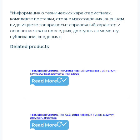
*Информация о технических характеристиках,
комплекте поставки, стране изготовления, внешнем
виде и цвете товара носит справочный характер и
основывается на последних, доступных к моменту
публикации, сведениях
.
Related products
Тротуарный Светильник Светодиодный Встраиваемый FERON
SP4113 9W RGB 230V/50Гц IP67 32020
Read More
Тротуарный Светильник (G5.3) Встраиваемый FERON 3732 7W
230V/50Гц IP65 11856
Read More