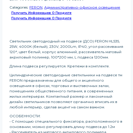
Categories:
FERON
,
Административно-офисное освещение
Получить Информацию О Продукте
Получить Информацию О Продукте
Светильник светодиодный на подвесе (ДСО) FERON HL535,
25W, 4000К (белый), 230V, 2000Lm, IP40, угол рассеивания
120°, цвет белый, корпус алюминий, рассеиватель матовый
акриловый полимер, 100*200 мм, L подвеса 1200мм.
Длина подвеса регулируется. Крепежи в комплекте.
Цилиндрические светодиодные светильники на подвесе тм
FERON предназначены для общего и акцентного
освещения в офисах, торговых и выставочных залах,
помещениях общественного питания, в современных
жилых интерьерах. Компактный размер и лаконичный
дизайн светильников позволяют органично вписать их в
любой интерьер, сделав акцент на самом важном.
ОСОБЕННОСТИ:
• С помощью специального фиксатора, расположенного в
основании, можно регулировать длину подвеса до 1.2м
• Рассеиватель из матового акрилового полимера