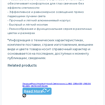
обеспечивает комфортное для глаз свечение без
эффекта слепимости
• Эффективное и равномерное освещение прямо
падающими лучами света
• Прочный и лёгкий алюминиевый корпус
• Быстрый и лёгкий монтаж
• Разнообразная и функциональная серия в различных
цветах и размерах
*Информация о технических характеристиках,
комплекте поставки, стране изготовления, внешнем
виде и цвете товара носит справочный характер и
основывается на последних, доступных к моменту
публикации, сведениях
.
Related products
Ландшафтно-Архитектурный Светильник LL-882, D95xH130, IP65 5W
85-265V, ЗЕЛЕНЫЙ 32234
Read More