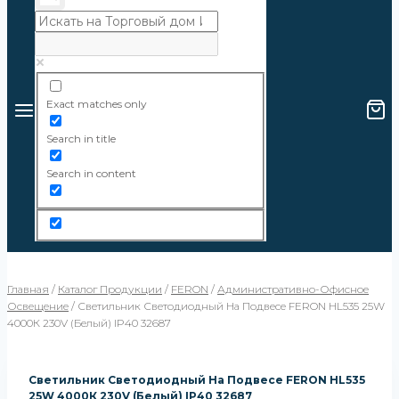
Exact matches only
Search in title
Search in content
Главная
/
Каталог Продукции
/
FERON
/
Административно-Офисное
Освещение
/
Светильник Светодиодный На Подвесе FERON HL535 25W
4000К 230V (белый) IP40 32687
Светильник Светодиодный На Подвесе FERON HL535
25W 4000К 230V (белый) IP40 32687