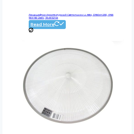
Ландшафтно-Архитектурный Светильник LL-884, D180xH230, IP65
18W 85-265V, RGB 32145
Read More