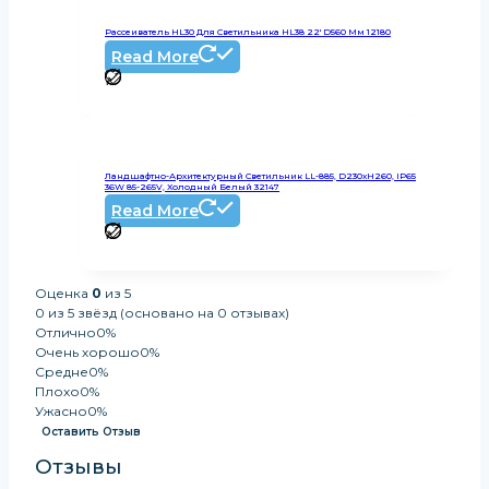
Рассеиватель HL30 Для Светильника HL38 22′ D560 Мм 12180
Read More
Ландшафтно-Архитектурный Светильник LL-885, D230xH260, IP65
36W 85-265V, Холодный Белый 32147
Read More
Оценка
0
из 5
0 из 5 звёзд (основано на 0 отзывах)
Отлично
0%
Очень хорошо
0%
Средне
0%
Плохо
0%
Ужасно
0%
Оставить Отзыв
Отзывы