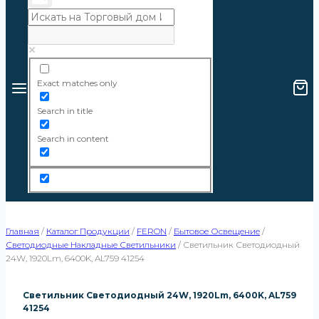
Exact matches only
Search in title
Search in content
Главная
/
Каталог Продукции
/
FERON
/
Бытовое Освещение
/
Светодиодные Накладные Светильники
/
Светильник Светодиодный
24W, 1920Lm, 6400K, AL759 41254
Светильник Светодиодный 24W, 1920Lm, 6400K, AL759
41254