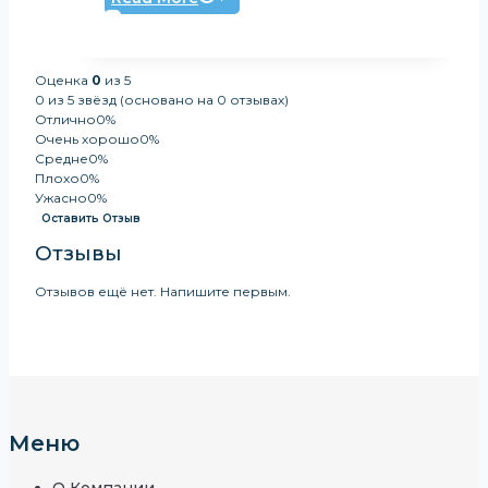
Оценка
0
из 5
0 из 5 звёзд (основано на 0 отзывах)
Отлично
0%
Очень хорошо
0%
Средне
0%
Плохо
0%
Ужасно
0%
Оставить Отзыв
Отзывы
Отзывов ещё нет. Напишите первым.
Меню