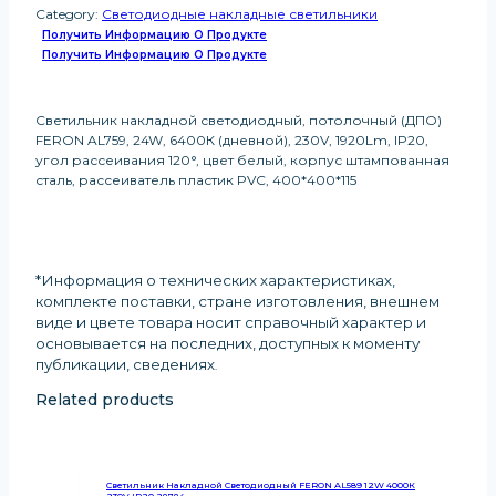
Category:
Светодиодные накладные светильники
Получить Информацию О Продукте
Получить Информацию О Продукте
Светильник накладной светодиодный, потолочный (ДПО)
FERON AL759, 24W, 6400К (дневной), 230V, 1920Lm, IP20,
угол рассеивания 120°, цвет белый, корпус штампованная
сталь, рассеиватель пластик PVC, 400*400*115
*Информация о технических характеристиках,
комплекте поставки, стране изготовления, внешнем
виде и цвете товара носит справочный характер и
основывается на последних, доступных к моменту
публикации, сведениях
.
Related products
Светильник Накладной Светодиодный FERON AL589 12W 4000К
230V IP20 28784