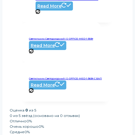
Read More
Светильник Светодиодный IS-OFFICE-MED-1-35Вт
Read More
Светильник Светодиодный IS-OFFICE-MED-1-36Вт С БАП
Read More
Оценка
0
из 5
0 из 5 звёзд (основано на 0 отзывах)
Отлично
0%
Очень хорошо
0%
Средне
0%