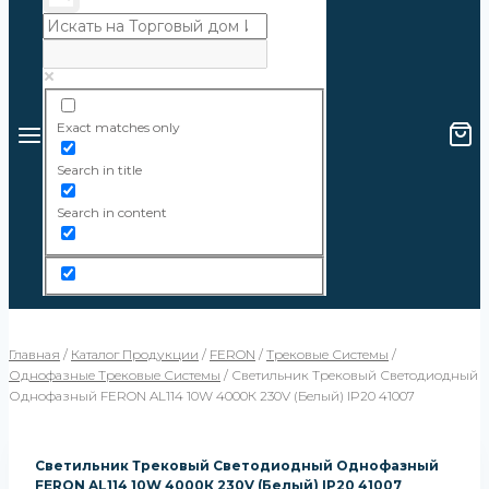
Exact matches only
Search in title
Search in content
Главная
/
Каталог Продукции
/
FERON
/
Трековые Системы
/
Однофазные Трековые Системы
/
Светильник Трековый Светодиодный
Однофазный FERON AL114 10W 4000К 230V (белый) IP20 41007
Светильник Трековый Светодиодный Однофазный
FERON AL114 10W 4000К 230V (белый) IP20 41007