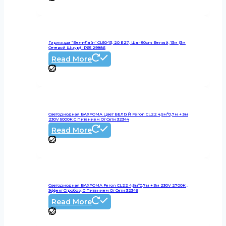
Гирлянда “Белт-Лайт” CL50-13, 20 E27, Шаг 50cm Белый, 13м (3м
Сетевой Шнур) IP65 29886
Read More
Светодиодная БАХРОМА Цвет БЕЛЫЙ Feron CL22 4,5м*0,7м + 3м
230V 5000К C Питанием От Сети 32344
Read More
Светодиодная БАХРОМА Feron CL22 4,5м*0,7м + 3м 230V 2700К ,
Эффект Стробов, C Питанием От Сети 32346
Read More