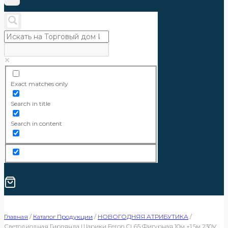
Exact matches only
Search in title
Search in content
Главная
/
Каталог Продукции
/
НОВОГОДНЯЯ АТРИБУТИКА
/
Светодиодная Гирлянда Шарики Feron CL65 Фигурная 10м +1.5м 230V