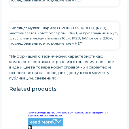
последовательное подключение – НЕТ
Гирлянда мульти-шарики FERON CL65, 100LED, (RGB),
настраивается контроллером, 10м+1,5м прозрачный шнур,
расстояние между лампами 10см, IP20, 6W, от сети 230V,
последовательное подключение – НЕТ
*Информация о технических характеристиках,
комплекте поставки, стране изготовления, внешнем
виде и цвете товара носит справочный характер и
основывается на последних, доступных к моменту
публикации, сведениях
.
Related products
Лампа Светодиодная, (1W) 230V E27 RGB G45, LB-37 Прозрачный
Быстрая Смена Цвета 38129
Read More