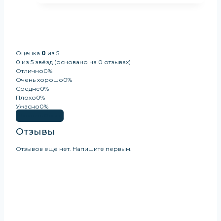
Оценка
0
из 5
0 из 5 звёзд (основано на 0 отзывах)
Отлично
0%
Очень хорошо
0%
Средне
0%
Плохо
0%
Ужасно
0%
Оставить Отзыв
Отзывы
Отзывов ещё нет. Напишите первым.