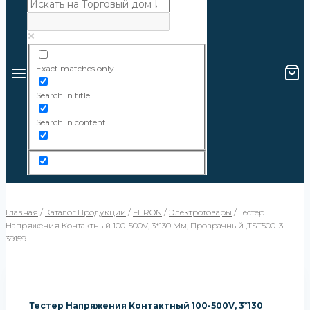
Exact matches only
Search in title
Search in content
Главная
/
Каталог Продукции
/
FERON
/
Электротовары
/
Тестер
Напряжения Контактный 100-500V, 3*130 Мм, Прозрачный ,TST500-3
39159
Тестер Напряжения Контактный 100-500V, 3*130