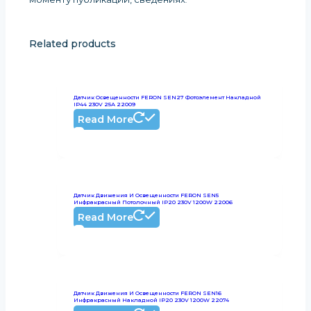
.
Related products
Датчик Освещенности FERON SEN27 Фотоэлемент Накладной
IP44 230V 25А 22009
Read More
Датчик Движения И Освещенности FERON SEN5
Инфракрасный Потолочный IP20 230V 1200W 22006
Read More
Датчик Движения И Освещенности FERON SEN16
Инфракрасный Накладной IP20 230V 1200W 22074