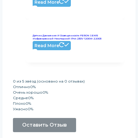
Read More
Датчик Движения И Освещенности FERON SEN15
Инфракрасный Накладной IP44 230V 1200W 22003
Read More
0 из 5 звёзд (основано на 0 отзывах)
Отлично
0%
Очень хорошо
0%
Средне
0%
Плохо
0%
Ужасно
0%
Оставить Отзыв