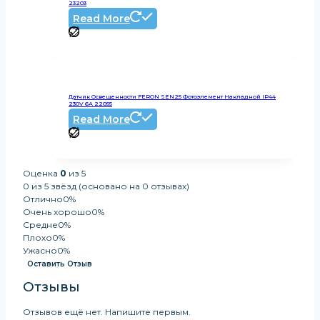
23203
Read More
Датчик Освещенности FERON SEN25 Фотоэлемент Накладной IP44
230V 6А 22055
Read More
Оценка
0
из 5
0 из 5 звёзд (основано на 0 отзывах)
Отлично
0%
Очень хорошо
0%
Средне
0%
Плохо
0%
Ужасно
0%
Оставить Отзыв
Отзывы
Отзывов ещё нет. Напишите первым.