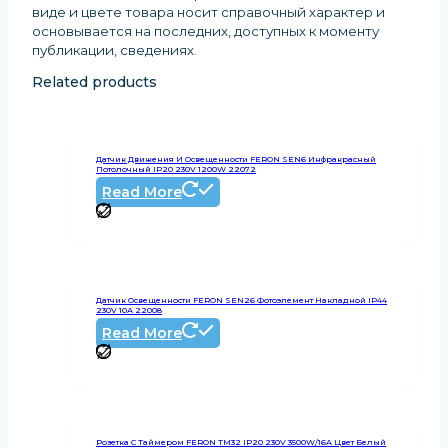
виде и цвете товара носит справочный характер и
основывается на последних, доступных к моменту
публикации, сведениях
.
Related products
Датчик Движения И Освещенности FERON SEN6 Инфракрасный
Потолочный IP20 230V 1200W 22072
Read More
Датчик Освещенности FERON SEN26 Фотоэлемент Накладной IP44
230V 10А 22008
Read More
Розетка С Таймером FERON TM32 IP20 230V 3500W/16А Цвет Белый