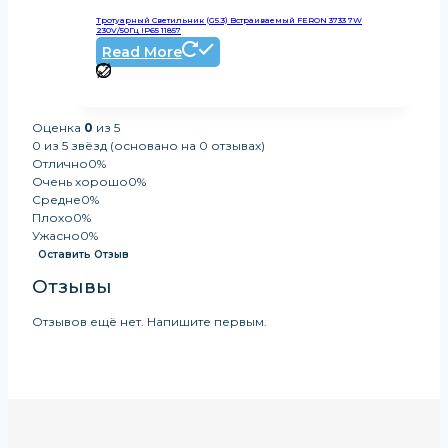
Тротуарный Светильник (G5.3) Встраиваемый FERON 3733 7W
230V/50Гц IP65 11857
Read More
Оценка
0
из 5
0 из 5 звёзд (основано на 0 отзывах)
Отлично
0%
Очень хорошо
0%
Средне
0%
Плохо
0%
Ужасно
0%
Оставить Отзыв
Отзывы
Отзывов ещё нет. Напишите первым.