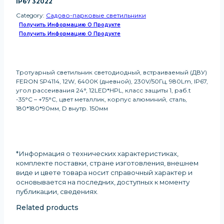
IP67 32022
Category:
Садово-парковые светильники
Получить Информацию О Продукте
Получить Информацию О Продукте
Тротуарный светильник светодиодный, встраиваемый (ДВУ)
FERON SP4114, 12W, 6400К (дневной), 230V/50Гц, 980Lm, IP67,
угол рассеивания 24°, 12LED*HPL, класс защиты 1, раб.t
-35°C – +75°C, цвет металлик, корпус алюминий, сталь,
180*180*90мм, D внутр. 150мм
*Информация о технических характеристиках,
комплекте поставки, стране изготовления, внешнем
виде и цвете товара носит справочный характер и
основывается на последних, доступных к моменту
публикации, сведениях
.
Related products