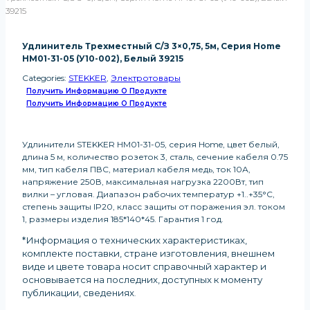
39215
Удлинитель Трехместный С/з 3×0,75, 5м, Серия Home
HM01-31-05 (У10-002), Белый 39215
Categories:
STEKKER
,
Электротовары
Получить Информацию О Продукте
Получить Информацию О Продукте
Удлинители STEKKER HM01-31-05, серия Home, цвет белый,
длина 5 м, количество розеток 3, сталь, сечение кабеля 0.75
мм, тип кабеля ПВС, материал кабеля медь, ток 10А,
напряжение 250В, максимальная нагрузка 2200Вт, тип
вилки – угловая. Диапазон рабочих температур +1..+35°C,
степень защиты IP20, класс защиты от поражения эл. током
1, размеры изделия 185*140*45. Гарантия 1 год.
*Информация о технических характеристиках,
комплекте поставки, стране изготовления, внешнем
виде и цвете товара носит справочный характер и
основывается на последних, доступных к моменту
публикации, сведениях
.