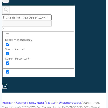
Exact matches only
Search in title
Search in content
Главная
/
Каталог Продукции
/
FERON
/
Электротовары
/
Удлинитель
Трехместный С/з 3×0,75, 5м, Серия Home HM01-31-05 (У10-002), Белый