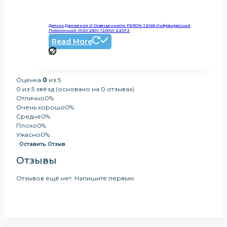
Датчик Движения И Освещенности FERON SEN6 Инфракрасный
Потолочный IP20 230V 1200W 22072
Read More
Оценка
0
из 5
0 из 5 звёзд (основано на 0 отзывах)
Отлично
0%
Очень хорошо
0%
Средне
0%
Плохо
0%
Ужасно
0%
Оставить Отзыв
Отзывы
Отзывов ещё нет. Напишите первым.