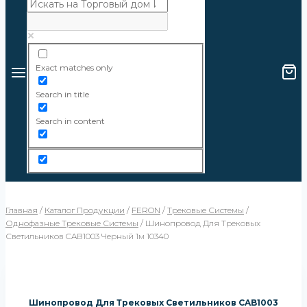
Exact matches only
Search in title
Search in content
Главная
/
Каталог Продукции
/
FERON
/
Трековые Системы
/
Однофазные Трековые Системы
/
Шинопровод Для Трековых
Светильников CAB1003 Черный 1м 10340
Шинопровод Для Трековых Светильников CAB1003