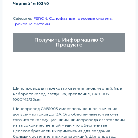
Черный 1м 10340
Categories:
FERON
,
Однофазные трековые системы
,
Трековые системы
Получить Информацию О
Продукте
Шинопровод для трековых светильников, черный, 1м, в
наборе токовод, заглушка, крепление, CAB1003
1000*42*20мм.
Шинопровод CAB1003 имеет повышенное значение
допустимых токов до 13А. Это обеспечивается за счет
того что токоведущие шины шинопровода изготовлены
из высококачественной меди, что обеспечивает
целесообразность их применения для создания
больших осветительных конструкций. Шинопровод