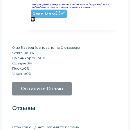
Светодиодный Складской Светильник AL1102 “High Bay” 100W
120°/60° 6400K IP44 AC220-240V,черный 29854
Read More
0 из 5 звёзд (основано на 0 отзывах)
Отлично
0%
Очень хорошо
0%
Средне
0%
Плохо
0%
Ужасно
0%
Оставить Отзыв
Отзывы
Отзывов ещё нет. Напишите первым.