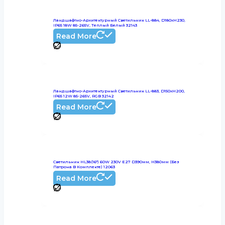
Ландшафтно-Архитектурный Светильник LL-884, D180xH230,
IP65 18W 85-265V, Теплый Белый 32143
Read More
Ландшафтно-Архитектурный Светильник LL-883, D150xH200,
IP65 12W 85-265V, RGB 32142
Read More
Светильник HL38(16″) 60W 230V E27 D390мм, H380мм (без
Патрона В Комплекте) 12063
Read More