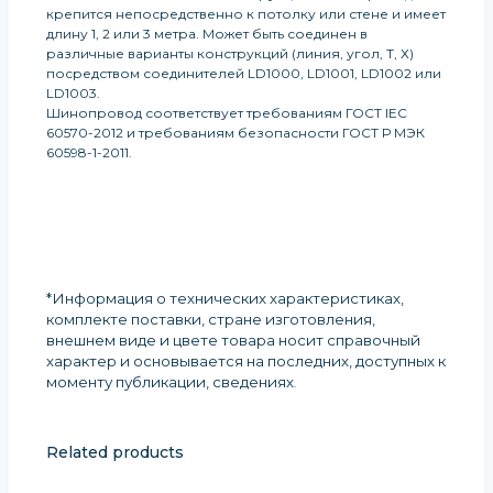
крепится непосредственно к потолку или стене и имеет
длину 1, 2 или 3 метра. Может быть соединен в
различные варианты конструкций (линия, угол, Т, Х)
посредством соединителей LD1000, LD1001, LD1002 или
LD1003.
Шинопровод соответствует требованиям ГОСТ IEC
60570-2012 и требованиям безопасности ГОСТ Р МЭК
60598-1-2011.
*Информация о технических характеристиках,
комплекте поставки, стране изготовления,
внешнем виде и цвете товара носит справочный
характер и основывается на последних, доступных к
моменту публикации, сведениях
.
Related products