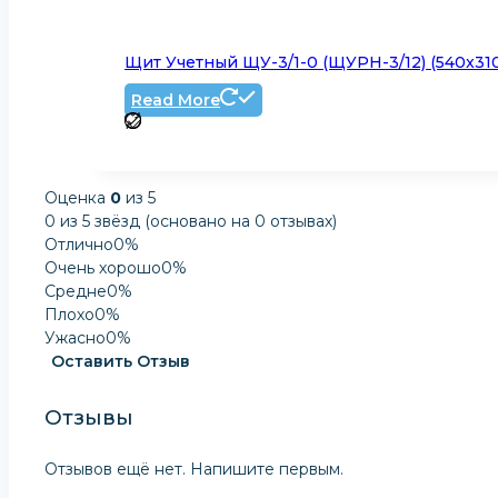
Щит Учетный ЩУ-3/1-0 (ЩУРН-3/12) (540x31
Read More
Оценка
0
из 5
0 из 5 звёзд (основано на 0 отзывах)
Отлично
0%
Очень хорошо
0%
Средне
0%
Плохо
0%
Ужасно
0%
Оставить Отзыв
Отзывы
Отзывов ещё нет. Напишите первым.