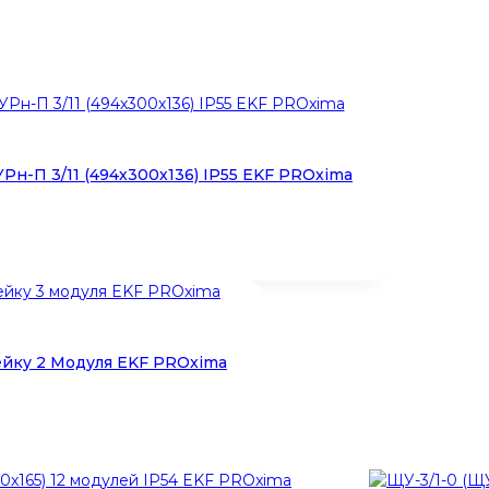
н-П 3/11 (494х300х136) IP55 EKF PROxima
ейку 2 Модуля EKF PROxima