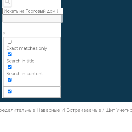
Exact matches only
Search in title
Search in content
ределительные Навесные И Встраиваемые
/
Щит Учетно