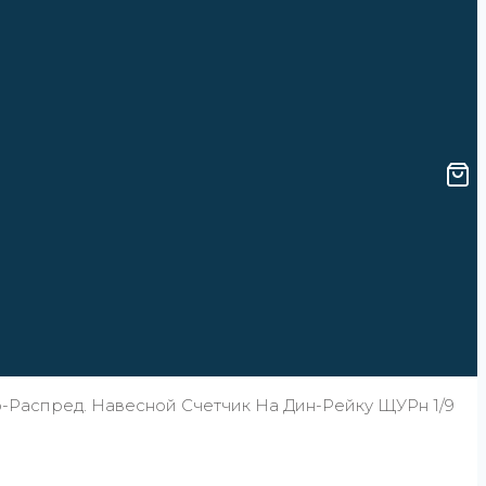
-Распред. Навесной Счетчик На Дин-Рейку ЩУРн 1/9