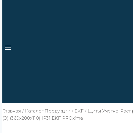
Главная
/
Каталог Продукции
/
EKF
/
Щиты Учетно-Расп
(Э) (360x280x110) IP31 EKF PROxima