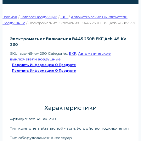
Главная
/
Каталог Продукции
/
EKF
/
Автоматические Выключатели
Воздушные
/
Электромагнит Включения ВА45 230В EKF,acb-45-Kv-230
Электромагнит Включения ВА45 230В EKF,acb-45-Kv-
230
SKU:
acb-45-kv-230
Categories:
EKF
,
Автоматические
выключатели воздушные
Получить Информацию О Продукте
Получить Информацию О Продукте
Характеристики
Артикул: acb-45-kv-230
Тип компонента/запасной части: Устройство подключения
Тип оборудования: Аксессуар