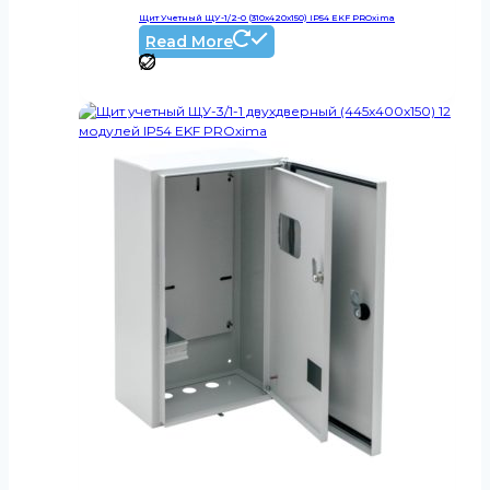
Щит Учетный ЩУ-1/2-0 (310х420х150) IP54 EKF PROxima
Read More