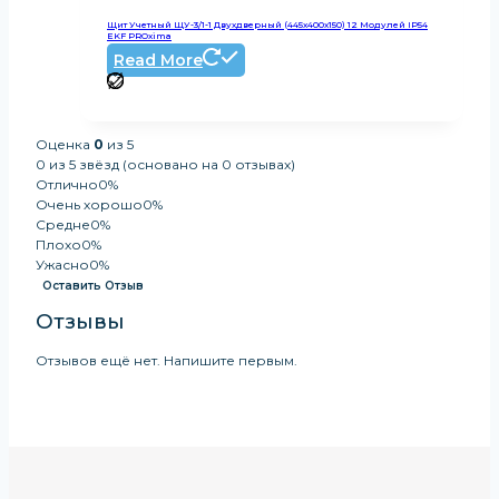
Щит Учетный ЩУ-3/1-1 Двухдверный (445x400x150) 12 Модулей IP54
EKF PROxima
Read More
Оценка
0
из 5
0 из 5 звёзд (основано на 0 отзывах)
Отлично
0%
Очень хорошо
0%
Средне
0%
Плохо
0%
Ужасно
0%
Оставить Отзыв
Отзывы
Отзывов ещё нет. Напишите первым.