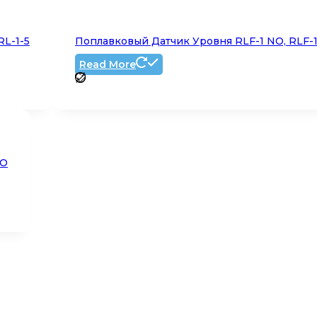
RL-1-5
Поплавковый Датчик Уровня RLF-1 NO, RLF-
Read More
NO