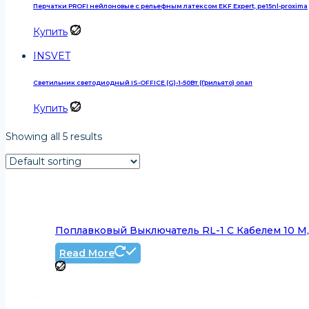
Перчатки PROFI нейлоновые с рельефным латексом EKF Expert, pe15nl-proxima
Купить
INSVET
Светильник светодиодный IS-OFFICE (G)-1-50Вт (Грильято) опал
Купить
Showing all 5 results
Поплавковый Выключатель RL-1 С Кабелем 10 М,
Read More