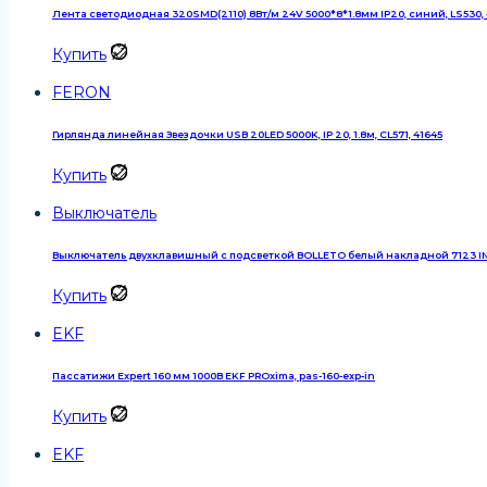
Лента светодиодная 320SMD(2110) 8Вт/м 24V 5000*8*1.8мм IP20, синий, LS530,
Купить
FERON
Гирлянда линейная Звездочки USB 20LED 5000K, IP 20, 1.8м, CL571, 41645
Купить
Выключатель
Выключатель двухклавишный с подсветкой BOLLETO белый накладной 7123 I
Купить
EKF
Пассатижи Expert 160 мм 1000В EKF PROxima, pas-160-exp-in
Купить
EKF