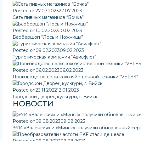
Posted on
27.07.2023
27.07.2023
Сеть пивных магазинов “Бочка”
Posted on
10.02.2023
10.02.2023
Барбершоп “Лось и Ножницы”
Posted on
09.02.2023
09.02.2023
Туристическая компания “Авиафлот”
Posted on
06.02.2023
06.02.2023
Производство сельскохозяйственной техники “VELES”
Posted on
23.11.2022
12.01.2023
Городской Дворец культуры, г. Бийск
НОВОСТИ
Posted on
09.08.2023
09.08.2023
ЭУИ «Валенсия» и «Минск» получили обновлённый сер