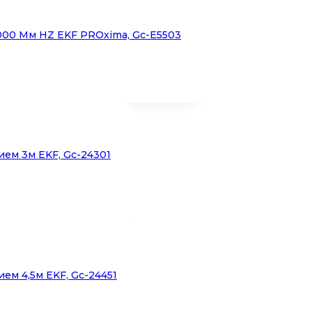
000 Мм HZ EKF PROxima, Gc-E5503
ием 3м EKF, Gc-24301
ем 4,5м EKF, Gc-24451