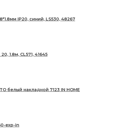
1.8мм IP20, синий, LS530, 48267
, 1.8м, CL571, 41645
TO белый накладной 7123 IN HOME
0-exp-in