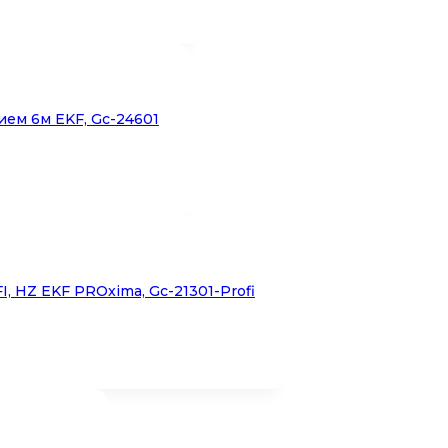
ием 6м EKF, Gc-24601
, HZ EKF PROxima, Gc-21301-Profi