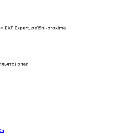
EKF Expert, pe15nl-proxima
ильято) опал
04