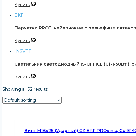
Купить
EKF
Перчатки PROFI нейлоновые с рельефным латексом 
Купить
INSVET
Светильник светодиодный IS-OFFICE (G)-1-50Вт (Гр
Купить
Showing all 32 results
Винт M16х25 (ударный) CZ EKF PROxima, Gc-E14