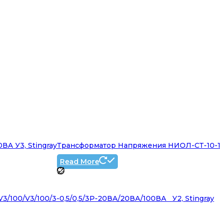
А У3, Stingray
Трансформатор Напряжения НИОЛ-СТ-10-1МП
Read More
100/V3/100/3-0,5/0,5/3Р-20ВА/20ВА/100ВА У2, Stingray