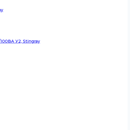
ay
00ВА У2, Stingray