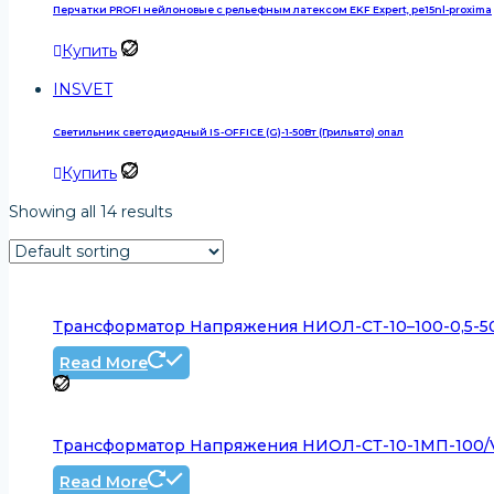
Перчатки PROFI нейлоновые с рельефным латексом EKF Expert, pe15nl-proxima
Купить
INSVET
Светильник светодиодный IS-OFFICE (G)-1-50Вт (Грильято) опал
Купить
Showing all 14 results
Трансформатор Напряжения НИОЛ-СТ-10–100-0,5-50В
Read More
Трансформатор Напряжения НИОЛ-СТ-10-1МП-100/V3/
Read More