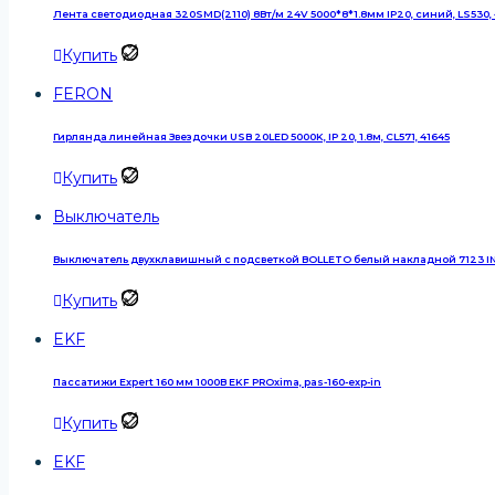
Лента светодиодная 320SMD(2110) 8Вт/м 24V 5000*8*1.8мм IP20, синий, LS530,
Купить
FERON
Гирлянда линейная Звездочки USB 20LED 5000K, IP 20, 1.8м, CL571, 41645
Купить
Выключатель
Выключатель двухклавишный с подсветкой BOLLETO белый накладной 7123 I
Купить
EKF
Пассатижи Expert 160 мм 1000В EKF PROxima, pas-160-exp-in
Купить
EKF